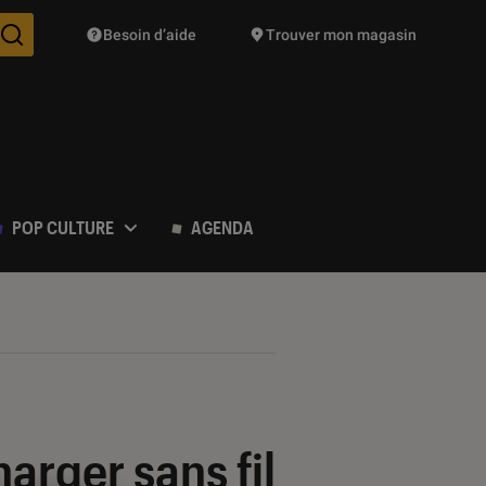
Besoin d’aide
Trouver mon magasin
Des suggestions de produits vont vous être proposées pendant vo
POP CULTURE
AGENDA
arger sans fil