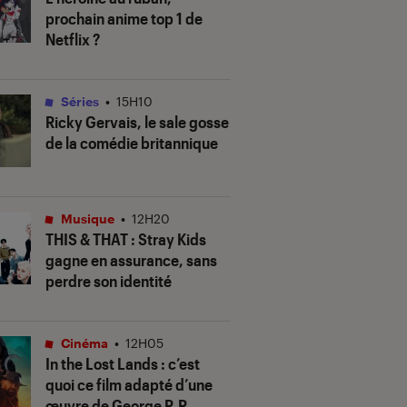
prochain anime top 1 de
Netflix ?
Séries
•
15H10
Ricky Gervais, le sale gosse
de la comédie britannique
Musique
•
12H20
THIS & THAT
: Stray Kids
gagne en assurance, sans
perdre son identité
Cinéma
•
12H05
In the Lost Lands
: c’est
quoi ce film adapté d’une
œuvre de George R.R.