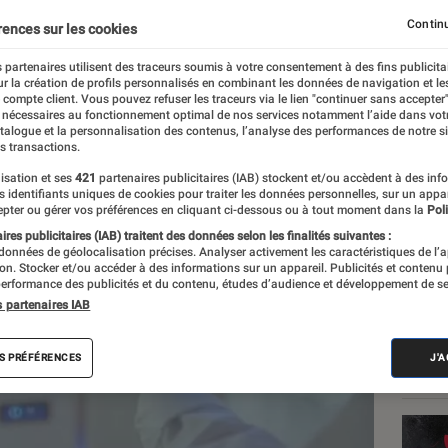
 vos appareils
Continu
rences sur les cookies
 partenaires utilisent des traceurs soumis à votre consentement à des fins publicita
r la création de profils personnalisés en combinant les données de navigation et l
e
e compte client. Vous pouvez refuser les traceurs via le lien "continuer sans accepter"
 nécessaires au fonctionnement optimal de nos services notamment l’aide dans vot
atalogue et la personnalisation des contenus, l’analyse des performances de notre si
s transactions.
isation et ses
421
partenaires publicitaires (IAB) stockent et/ou accèdent à des inf
Les
es identifiants uniques de cookies pour traiter les données personnelles, sur un appa
pter ou gérer vos préférences en cliquant ci-dessous ou à tout moment dans la
Poli
res publicitaires (IAB) traitent des données selon les finalités suivantes :
 données de géolocalisation précises. Analyser activement les caractéristiques de l’
tion. Stocker et/ou accéder à des informations sur un appareil. Publicités et contenu
erformance des publicités et du contenu, études d’audience et développement de se
s partenaires IAB
S PRÉFÉRENCES
J'