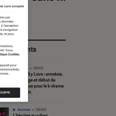
er sans accepter
ires par
es données
 à l’exception
re navigation
te, et pour
ormations,
 plus récents
reil. Vous
tique Cookies.
appareil pour
Séries
•
16H15
 personnalisés,
Our Sticky Love
: amnésie,
rvices.
mensonge et début de
polémique pour le k-drama
de Netflix
ACCEPTE
Animes
•
15H20
L’héroïne au ruban
,