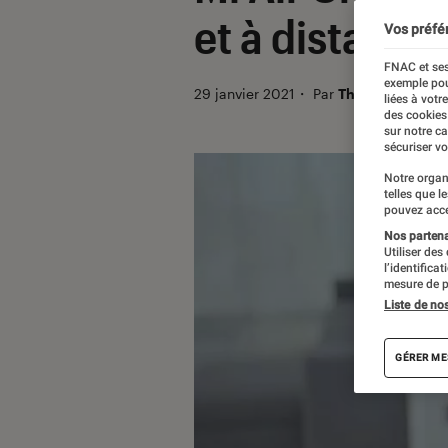
et à distance
Vos préfé
FNAC et ses
exemple pou
29 janvier 2021
・
Par
Thomas Estimbr
liées à votr
des cookies
sur notre c
sécuriser vo
Notre organ
telles que l
pouvez acce
Nos partenai
Utiliser des
l’identifica
mesure de p
Liste de no
GÉRER ME