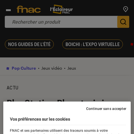
Trouv
De
NOS GUIDES DE L'ÉTÉ
BOICHI : L'EXPO VIRTUELLE
Pop Culture
Jeux vidéo
Jeux
ACTU
PlayStation Plus : trois jeux
Continuer sans accepter
offerts aux abonnés en
Vos préférences sur les cookies
janvier
FNAC et ses partenaires utilisent des traceurs soumis à votre