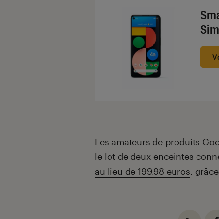
Sma
Sim
V
Les amateurs de produits Goo
le lot de deux enceintes con
au lieu de 199,98 euros
, grâc