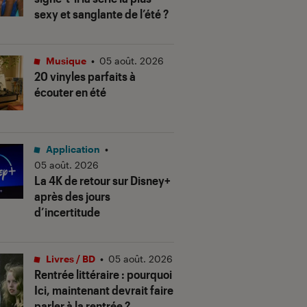
sexy et sanglante de l’été ?
Musique
•
05 août. 2026
20 vinyles parfaits à
écouter en été
Application
•
05 août. 2026
La 4K de retour sur Disney+
après des jours
d’incertitude
Livres / BD
•
05 août. 2026
Rentrée littéraire : pourquoi
Ici, maintenant devrait faire
parler à la rentrée ?