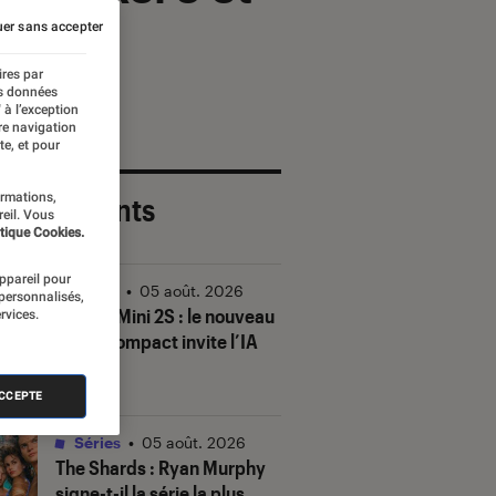
er sans accepter
ires par
es données
 à l’exception
re navigation
te, et pour
ormations,
 plus récents
reil. Vous
tique Cookies.
appareil pour
Vidéo
•
05 août. 2026
 personnalisés,
DJI Mic Mini 2S : le nouveau
rvices.
micro compact invite l’IA
à la fête
ACCEPTE
Séries
•
05 août. 2026
The Shards
: Ryan Murphy
signe-t-il la série la plus