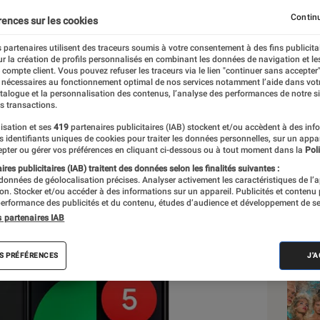
Continu
rences sur les cookies
 partenaires utilisent des traceurs soumis à votre consentement à des fins publicita
r la création de profils personnalisés en combinant les données de navigation et l
imbre
e compte client. Vous pouvez refuser les traceurs via le lien "continuer sans accepter"
 nécessaires au fonctionnement optimal de nos services notamment l’aide dans vot
atalogue et la personnalisation des contenus, l’analyse des performances de notre si
s transactions.
isation et ses
419
partenaires publicitaires (IAB) stockent et/ou accèdent à des inf
Les
es identifiants uniques de cookies pour traiter les données personnelles, sur un appa
pter ou gérer vos préférences en cliquant ci-dessous ou à tout moment dans la
Poli
res publicitaires (IAB) traitent des données selon les finalités suivantes :
 données de géolocalisation précises. Analyser activement les caractéristiques de l’
tion. Stocker et/ou accéder à des informations sur un appareil. Publicités et contenu
erformance des publicités et du contenu, études d’audience et développement de se
s partenaires IAB
S PRÉFÉRENCES
J'