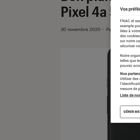
Pixel 4a 5G
Vos préfé
FNAC et ses
exemple pou
30 novembre 2020
・
Par
Thomas Est
liées à votr
des cookies
sur notre c
sécuriser vo
Notre organ
telles que l
pouvez acce
Nos partenai
Utiliser des
l’identifica
mesure de p
Liste de no
GÉRER ME