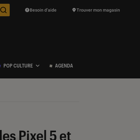
Besoin d’aide
Trouver mon magasin
Des suggestions de produits vont vous être proposées pendant vo
POP CULTURE
AGENDA
es Pixel 5 et