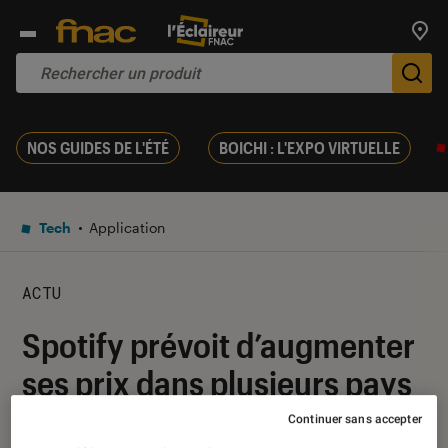
Trouv
De
NOS GUIDES DE L'ÉTÉ
BOICHI : L'EXPO VIRTUELLE
Tech
Application
ACTU
Spotify prévoit d’augmenter
ses prix dans plusieurs pays
Continuer sans accepter
03 novembre 2020
・
Par
Thomas Estimbre