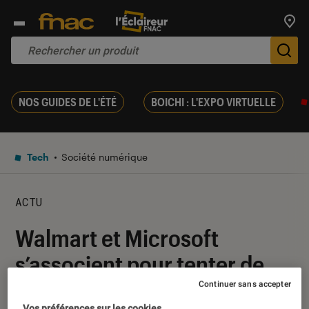
Trouv
De
NOS GUIDES DE L'ÉTÉ
BOICHI : L'EXPO VIRTUELLE
Tech
Société numérique
ACTU
Walmart et Microsoft
s’associent pour tenter de
racheter TikTok
Continuer sans accepter
Vos préférences sur les cookies