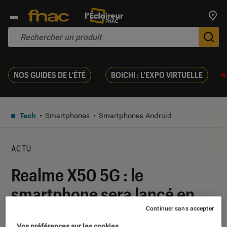
Trouv
De
NOS GUIDES DE L'ÉTÉ
BOICHI : L'EXPO VIRTUELLE
Tech
Smartphones
Smartphones Android
ACTU
Realme X50 5G : le
smartphone sera lancé en
France le 11 août
Continuer sans accepter
Vos préférences sur les cookies