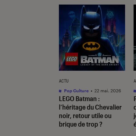
ACTU
A
vidéo
•
14 jan. 2026
Pop Culture
•
22 mai. 2026
l Crossing: New
LEGO Batman :
ons
: quelles sont
l’héritage du Chevalier
ouveautés de la
noir
, retour utile ou
on pour Switch 2 ?
brique de trop ?