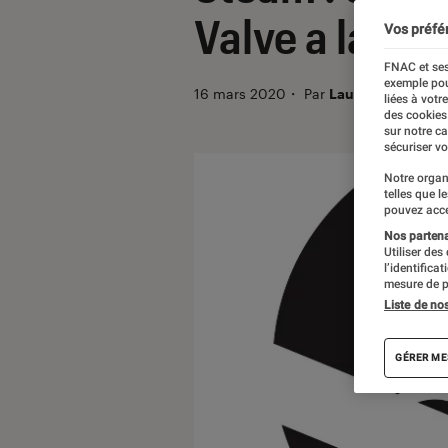
Valve a la cot
Vos préfé
FNAC et ses
exemple pou
16 mars 2020
・
Par
Laure Renouard
liées à votr
des cookies
sur notre c
sécuriser vo
Notre organ
telles que l
pouvez acce
Nos partenai
Utiliser des
l’identifica
mesure de p
Liste de no
GÉRER ME