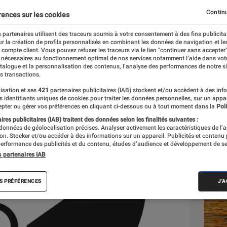
e
Continu
rences sur les cookies
 partenaires utilisent des traceurs soumis à votre consentement à des fins publicita
r la création de profils personnalisés en combinant les données de navigation et l
e compte client. Vous pouvez refuser les traceurs via le lien "continuer sans accepter"
 nécessaires au fonctionnement optimal de nos services notamment l’aide dans vot
atalogue et la personnalisation des contenus, l’analyse des performances de notre si
s transactions.
isation et ses
421
partenaires publicitaires (IAB) stockent et/ou accèdent à des inf
Les
es identifiants uniques de cookies pour traiter les données personnelles, sur un appa
pter ou gérer vos préférences en cliquant ci-dessous ou à tout moment dans la
Poli
res publicitaires (IAB) traitent des données selon les finalités suivantes :
 données de géolocalisation précises. Analyser activement les caractéristiques de l’
tion. Stocker et/ou accéder à des informations sur un appareil. Publicités et contenu
erformance des publicités et du contenu, études d’audience et développement de se
s partenaires IAB
S PRÉFÉRENCES
J'