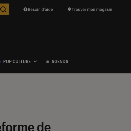
Besoin d’aide
Trouver mon magasin
Des suggestions de produits vont vous être proposées pendant vo
POP CULTURE
AGENDA
teforme de