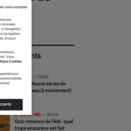
er sans accepter
ires par
es données
 à l’exception
re navigation
te, et pour
ormations,
 plus récents
reil. Vous
tique Cookies.
appareil pour
Séries
•
17H52
 personnalisés,
Les meilleures séries de
rvices.
2026 (jusqu’à maintenant)
ACCEPTE
Livres / BD
•
18H14
Quiz romance de l’été : quel
trope amoureux est fait