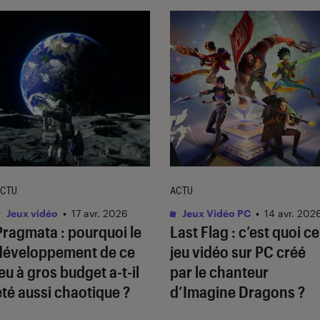
CTU
ACTU
Jeux vidéo
•
17 avr. 2026
Jeux Vidéo PC
•
14 avr. 202
Pragmata
: pourquoi le
Last Flag
: c’est quoi ce
développement de ce
jeu vidéo sur PC créé
jeu à gros budget a-t-il
par le chanteur
été aussi chaotique ?
d’Imagine Dragons ?