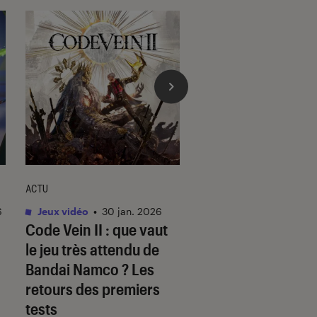
ACTU
ACTU
6
Jeux vidéo
•
30 jan. 2026
Jeux vidéo
•
29 jan. 
Code Vein II
: que vaut
Cairn
: c’est quoi 
le jeu très attendu de
de simulation
Bandai Namco ? Les
d’escalade ultra-
retours des premiers
attendu ?
tests