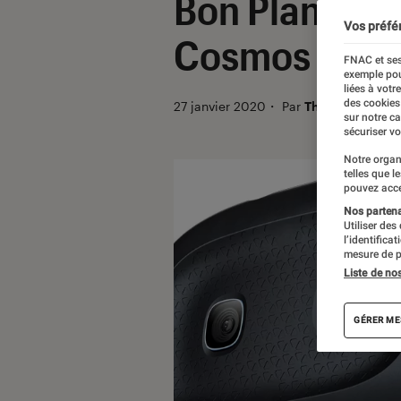
Bon Plan – 10
Vos préfé
Cosmos
FNAC et ses
exemple pou
liées à votr
des cookies
27 janvier 2020
・
Par
Thomas Estimb
sur notre c
sécuriser vo
Notre organ
telles que l
pouvez acce
Nos partenai
Utiliser des
l’identifica
mesure de p
Liste de no
GÉRER ME