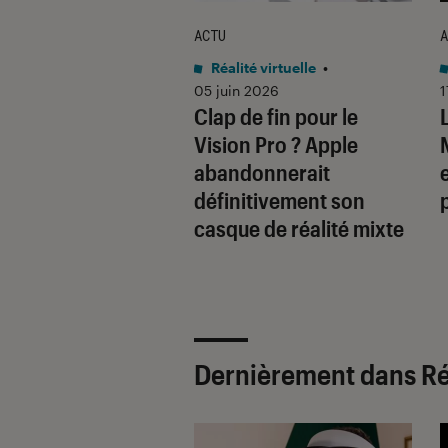
ACTU
A
té virtuelle
•
Réalité virtuelle
•
 2025
05 juin 2026
1
nement de la
Clap de fin pour le
é virtuelle est
Vision Pro ? Apple
e loin d’être une
abandonnerait
é tout court
définitivement son
casque de réalité mixte
Dernièrement dans Réa