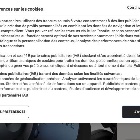
0 euros de réduction su
Continu
rences sur les cookies
 partenaires utilisent des traceurs soumis à votre consentement à des fins publicita
r la création de profils personnalisés en combinant les données de navigation et l
e compte client. Vous pouvez refuser les traceurs via le lien "continuer sans accepter"
 nécessaires au fonctionnement optimal de nos services notamment l’aide dans vot
re
atalogue et la personnalisation des contenus, l’analyse des performances de notre si
s transactions.
isation et ses
419
partenaires publicitaires (IAB) stockent et/ou accèdent à des inf
es identifiants uniques de cookies pour traiter les données personnelles, sur un appa
Les
pter ou gérer vos préférences en cliquant ci-dessous ou à tout moment dans la
Poli
res publicitaires (IAB) traitent des données selon les finalités suivantes :
 données de géolocalisation précises. Analyser activement les caractéristiques de l’
tion. Stocker et/ou accéder à des informations sur un appareil. Publicités et contenu
erformance des publicités et du contenu, études d’audience et développement de se
s partenaires IAB
S PRÉFÉRENCES
J'