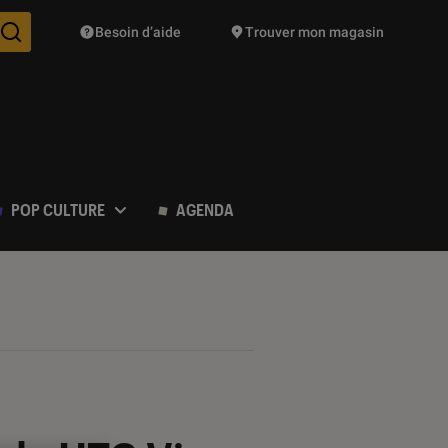
Besoin d’aide
Trouver mon magasin
Des suggestions de produits vont vous être proposées pendant vo
POP CULTURE
AGENDA