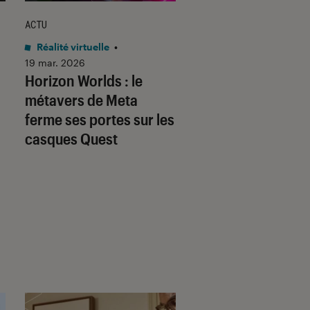
ACTU
ACTU
Réalité virtuelle
•
Réalité virtuelle
•
19 mar. 2026
13 nov. 2025
Horizon Worlds : le
Valve lance enfin 
métavers de Meta
nouveau casque d
ferme ses portes sur les
(et il ne vient pas 
casques Quest
seul)