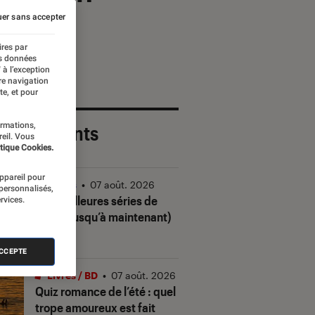
er sans accepter
ires par
es données
 à l’exception
re navigation
te, et pour
ormations,
 plus récents
reil. Vous
tique Cookies.
appareil pour
Séries
•
07 août. 2026
 personnalisés,
Les meilleures séries de
rvices.
2026 (jusqu’à maintenant)
ACCEPTE
Livres / BD
•
07 août. 2026
Quiz romance de l’été : quel
trope amoureux est fait