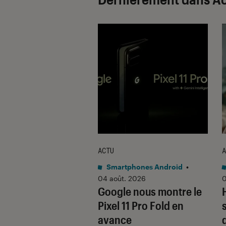
ACTU
A
tphones Android
•
Smartphones Android
•
 2026
04 août. 2026
0
 quoi ce nouvel
Google nous montre le
 pliant
Pixel 11 Pro Fold en
utionnaire
avance