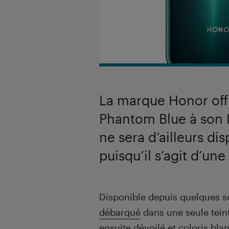
La marque Honor off
Phantom Blue à son 
ne sera d’ailleurs di
puisqu’il s’agit d’une
Introduction
Disponible depuis quelques s
débarqué
dans une seule tein
ensuite dévoilé et coloris bla