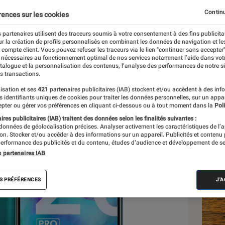
hez Fnac Darty
Continu
rences sur les cookies
 partenaires utilisent des traceurs soumis à votre consentement à des fins publicita
r la création de profils personnalisés en combinant les données de navigation et l
mbre
e compte client. Vous pouvez refuser les traceurs via le lien "continuer sans accepter"
 nécessaires au fonctionnement optimal de nos services notamment l’aide dans vot
atalogue et la personnalisation des contenus, l’analyse des performances de notre si
s transactions.
isation et ses
421
partenaires publicitaires (IAB) stockent et/ou accèdent à des inf
Les
es identifiants uniques de cookies pour traiter les données personnelles, sur un appa
pter ou gérer vos préférences en cliquant ci-dessous ou à tout moment dans la
Poli
res publicitaires (IAB) traitent des données selon les finalités suivantes :
 données de géolocalisation précises. Analyser activement les caractéristiques de l’
tion. Stocker et/ou accéder à des informations sur un appareil. Publicités et contenu
erformance des publicités et du contenu, études d’audience et développement de se
s partenaires IAB
S PRÉFÉRENCES
J'