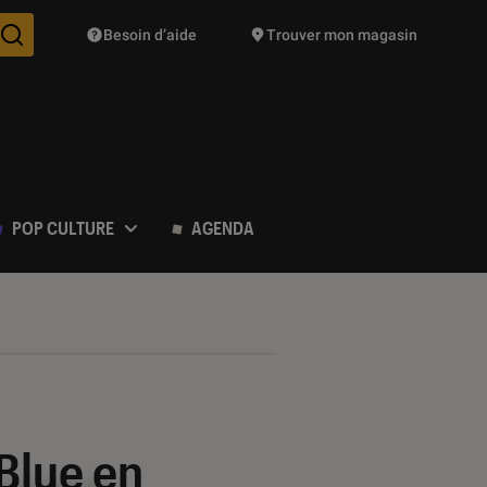
Besoin d’aide
Trouver mon magasin
Des suggestions de produits vont vous être proposées pendant vo
POP CULTURE
AGENDA
Blue en