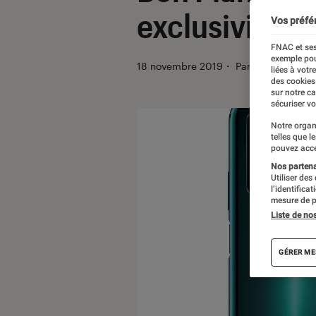
exclusivité c
Vos préfé
FNAC et ses
exemple pou
18 novembre 2019
・
Par
Thomas Esti
liées à votr
des cookies
sur notre c
sécuriser vo
Notre organ
telles que l
pouvez acce
Nos partenai
Utiliser des
l’identifica
mesure de p
Liste de no
GÉRER ME