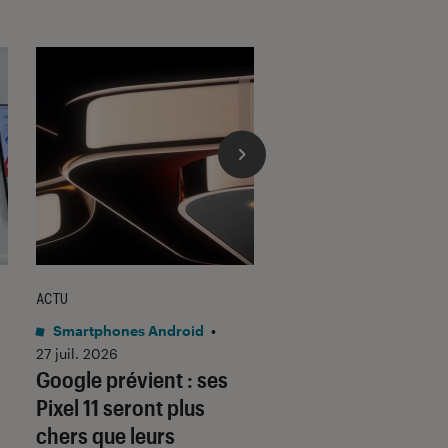
ACTU
ACTU
Smartphones Android
•
Smartphones Androi
27 juil. 2026
23 juil. 2026
Google prévient : ses
Samsung Galaxy 
Pixel 11 seront plus
Fold 8 : le format
chers que leurs
“passeport” sacrif