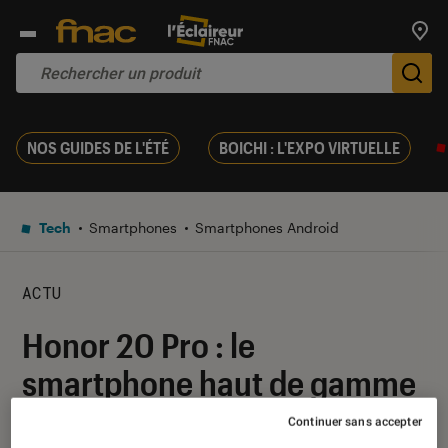
Trouv
De
NOS GUIDES DE L'ÉTÉ
BOICHI : L'EXPO VIRTUELLE
Tech
Smartphones
Smartphones Android
ACTU
Honor 20 Pro : le
smartphone haut de gamme
sortira le 22 août en France
Continuer sans accepter