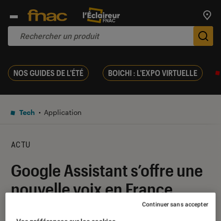
Trouv
De
NOS GUIDES DE L'ÉTÉ
BOICHI : L'EXPO VIRTUELLE
Tech
Application
ACTU
Google Assistant s’offre une
nouvelle voix en France
Continuer sans accepter
18 septembre 2019
・
Par
Thomas Estimbre