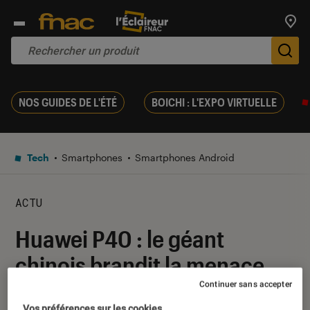
Trouv
De
NOS GUIDES DE L'ÉTÉ
BOICHI : L'EXPO VIRTUELLE
Tech
Smartphones
Smartphones Android
ACTU
Huawei P40 : le géant
chinois brandit la menace
HarmonyOS
Continuer sans accepter
Vos préférences sur les cookies