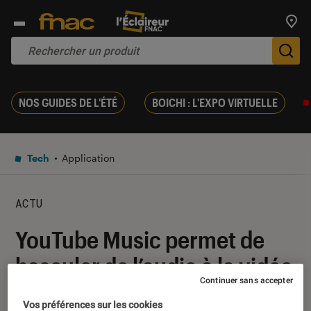
Trouv
De
NOS GUIDES DE L'ÉTÉ
BOICHI : L'EXPO VIRTUELLE
Tech
Application
ACTU
YouTube Music permet de
basculer de l’audio à la vidéo
Continuer sans accepter
de manière fluide
Vos préférences sur les cookies