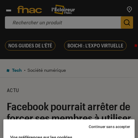
Trouv
De
NOS GUIDES DE L'ÉTÉ
BOICHI : L'EXPO VIRTUELLE
Tech
Société numérique
ACTU
Facebook pourrait arrêter de
forcer ses membres à utiliser
l’application Messenger
Continuer sans accepter
Vos préférences sur les cookies