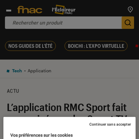
Trouv
De
NOS GUIDES DE L'ÉTÉ
BOICHI : L'EXPO VIRTUELLE
Tech
Application
ACTU
L’application RMC Sport fait
son arrivée sur les Smart TV
Continuer sans accepter
de LG
Vos préférences sur les cookies