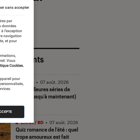
er sans accepter
ires par
es données
 à l’exception
re navigation
te, et pour
ormations,
 plus récents
reil. Vous
tique Cookies.
appareil pour
Séries
•
07 août. 2026
 personnalisés,
Les meilleures séries de
rvices.
2026 (jusqu’à maintenant)
ACCEPTE
Livres / BD
•
07 août. 2026
Quiz romance de l’été : quel
trope amoureux est fait