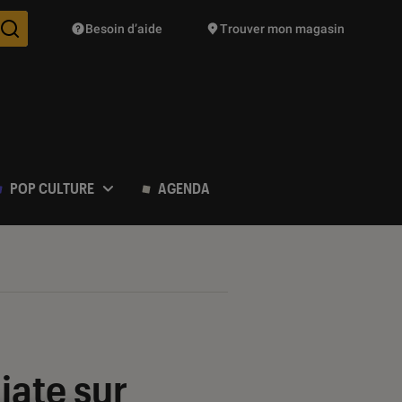
Besoin d’aide
Trouver mon magasin
Des suggestions de produits vont vous être proposées pendant vo
POP CULTURE
AGENDA
iate sur