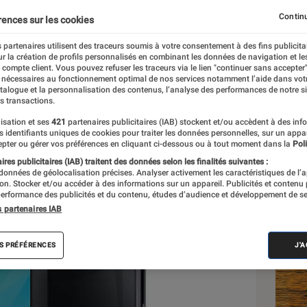
Continu
rences sur les cookies
 partenaires utilisent des traceurs soumis à votre consentement à des fins publicita
r la création de profils personnalisés en combinant les données de navigation et l
e
e compte client. Vous pouvez refuser les traceurs via le lien "continuer sans accepter"
 nécessaires au fonctionnement optimal de nos services notamment l’aide dans vot
atalogue et la personnalisation des contenus, l’analyse des performances de notre si
s transactions.
isation et ses
421
partenaires publicitaires (IAB) stockent et/ou accèdent à des inf
Les
es identifiants uniques de cookies pour traiter les données personnelles, sur un appa
pter ou gérer vos préférences en cliquant ci-dessous ou à tout moment dans la
Poli
res publicitaires (IAB) traitent des données selon les finalités suivantes :
 données de géolocalisation précises. Analyser activement les caractéristiques de l’
tion. Stocker et/ou accéder à des informations sur un appareil. Publicités et contenu
erformance des publicités et du contenu, études d’audience et développement de se
s partenaires IAB
S PRÉFÉRENCES
J'