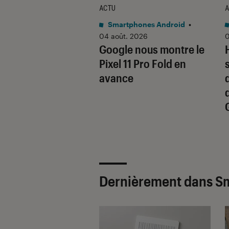
ACTU
A
tphones Android
•
Smartphones Android
•
 2026
04 août. 2026
0
 quoi ce nouvel
Google nous montre le
 pliant
Pixel 11 Pro Fold en
utionnaire
avance
 par Samsung ?
Dernièrement dans S