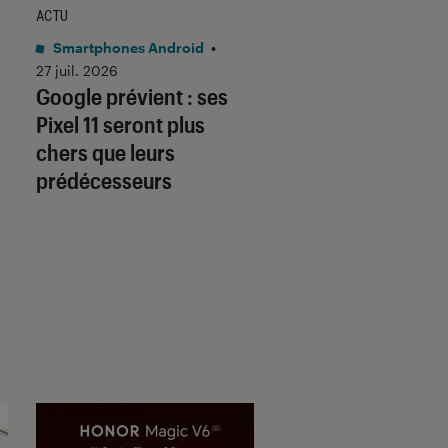
ACTU
ACTU
Smartphones Android
•
Smartphones Androi
27 juil. 2026
23 juil. 2026
Google prévient : ses
Samsung Galaxy 
Pixel 11 seront plus
Fold 8 : le format
chers que leurs
“passeport” sacrif
prédécesseurs
le mode Flex