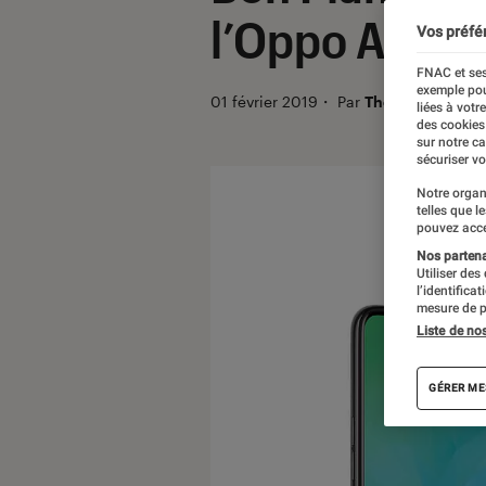
l’Oppo A3
Vos préfé
FNAC et ses
exemple pou
01 février 2019
・
Par
Thomas Estimbr
liées à votr
des cookies
sur notre c
sécuriser vo
Notre organ
telles que l
pouvez acce
Nos partenai
Utiliser des
l’identifica
mesure de p
Liste de no
GÉRER ME