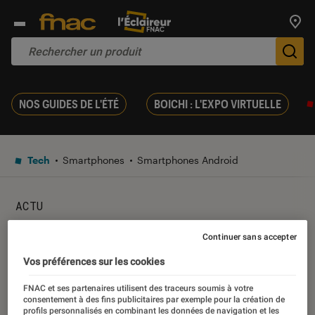
Trouv
De
NOS GUIDES DE L'ÉTÉ
BOICHI : L'EXPO VIRTUELLE
Tech
Smartphones
Smartphones Android
ACTU
Honor View 20 : notre prise
Continuer sans accepter
en main vidéo
Vos préférences sur les cookies
FNAC et ses partenaires utilisent des traceurs soumis à votre
consentement à des fins publicitaires par exemple pour la création de
24 janvier 2019
・
Par
Mathieu Freitas
profils personnalisés en combinant les données de navigation et les