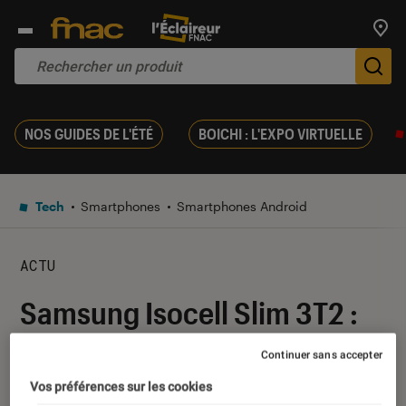
Trouv
De
NOS GUIDES DE L'ÉTÉ
BOICHI : L'EXPO VIRTUELLE
Tech
Smartphones
Smartphones Android
ACTU
Samsung Isocell Slim 3T2 :
un capteur photo ultra-
Continuer sans accepter
compact pour des
Vos préférences sur les cookies