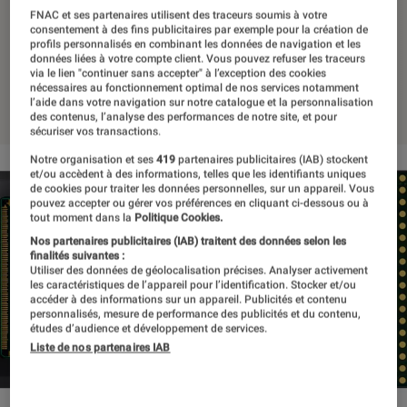
smartphones toujours plus
FNAC et ses partenaires utilisent des traceurs soumis à votre
consentement à des fins publicitaires par exemple pour la création de
fins
profils personnalisés en combinant les données de navigation et les
données liées à votre compte client. Vous pouvez refuser les traceurs
via le lien "continuer sans accepter" à l’exception des cookies
nécessaires au fonctionnement optimal de nos services notamment
22 janvier 2019
・
Par
Laure Renouard
l’aide dans votre navigation sur notre catalogue et la personnalisation
des contenus, l’analyse des performances de notre site, et pour
sécuriser vos transactions.
Notre organisation et ses
419
partenaires publicitaires (IAB) stockent
et/ou accèdent à des informations, telles que les identifiants uniques
de cookies pour traiter les données personnelles, sur un appareil. Vous
pouvez accepter ou gérer vos préférences en cliquant ci-dessous ou à
tout moment dans la
Politique Cookies.
Nos partenaires publicitaires (IAB) traitent des données selon les
finalités suivantes :
Utiliser des données de géolocalisation précises. Analyser activement
les caractéristiques de l’appareil pour l’identification. Stocker et/ou
accéder à des informations sur un appareil. Publicités et contenu
personnalisés, mesure de performance des publicités et du contenu,
études d’audience et développement de services.
Liste de nos partenaires IAB