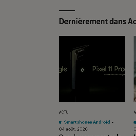
Dernièrement dans A
ACTU
A
tphones Android
•
Smartphones Android
•
 2026
04 août. 2026
0