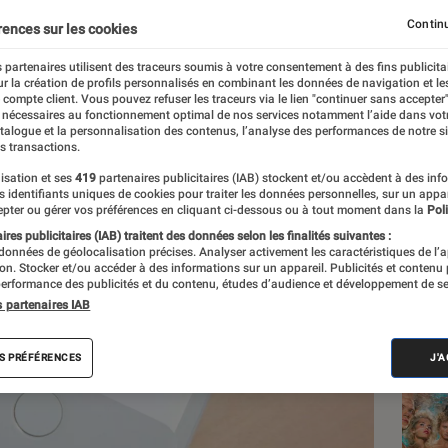
n ?
Continu
rences sur les cookies
 partenaires utilisent des traceurs soumis à votre consentement à des fins publicita
r la création de profils personnalisés en combinant les données de navigation et l
e compte client. Vous pouvez refuser les traceurs via le lien "continuer sans accepter"
 nécessaires au fonctionnement optimal de nos services notamment l’aide dans vot
atalogue et la personnalisation des contenus, l’analyse des performances de notre si
s transactions.
isation et ses
419
partenaires publicitaires (IAB) stockent et/ou accèdent à des inf
Les
es identifiants uniques de cookies pour traiter les données personnelles, sur un appa
pter ou gérer vos préférences en cliquant ci-dessous ou à tout moment dans la
Poli
res publicitaires (IAB) traitent des données selon les finalités suivantes :
 données de géolocalisation précises. Analyser activement les caractéristiques de l’
tion. Stocker et/ou accéder à des informations sur un appareil. Publicités et contenu
erformance des publicités et du contenu, études d’audience et développement de se
s partenaires IAB
S PRÉFÉRENCES
J'