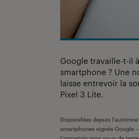
Google travaille-t-il
smartphone ? Une nou
laisse entrevoir la s
Pixel 3 Lite.
Introduction
Disponibles depuis l’automne 
smartphones signés Google – 
L’occasion pour nous de
teste