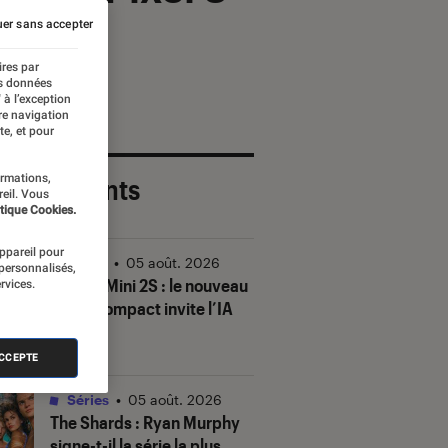
er sans accepter
ires par
es données
 à l’exception
re navigation
te, et pour
ormations,
 plus récents
reil. Vous
tique Cookies.
appareil pour
Vidéo
•
05 août. 2026
 personnalisés,
DJI Mic Mini 2S : le nouveau
rvices.
micro compact invite l’IA
à la fête
ACCEPTE
Séries
•
05 août. 2026
The Shards
: Ryan Murphy
signe-t-il la série la plus