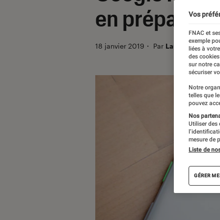
en préparatio
Vos préfé
FNAC et ses
exemple pou
18 janvier 2019
・
Par
Laure Renouard
liées à votr
des cookies
sur notre c
sécuriser vo
Notre organ
telles que l
pouvez acce
Nos partenai
Utiliser des
l’identifica
mesure de p
Liste de no
GÉRER ME