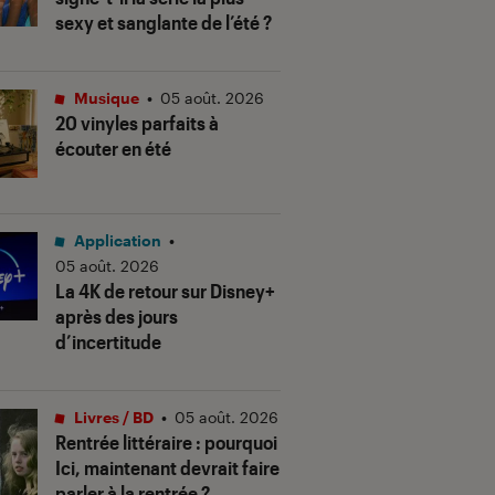
sexy et sanglante de l’été ?
Musique
•
05 août. 2026
20 vinyles parfaits à
écouter en été
Application
•
05 août. 2026
La 4K de retour sur Disney+
après des jours
d’incertitude
Livres / BD
•
05 août. 2026
Rentrée littéraire : pourquoi
Ici, maintenant devrait faire
parler à la rentrée ?