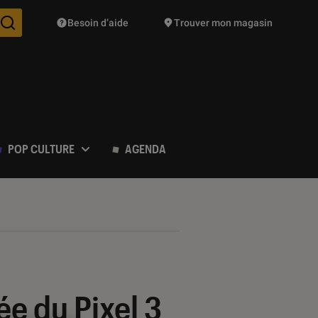
Besoin d’aide
Trouver mon magasin
Des suggestions de produits vont vous être proposées pendant vo
POP CULTURE
AGENDA
ée du Pixel 3