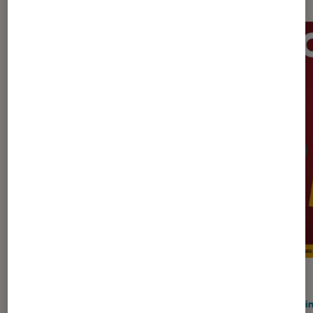
ACTU
ACTU
TV
•
23 juil. 2026
Gami