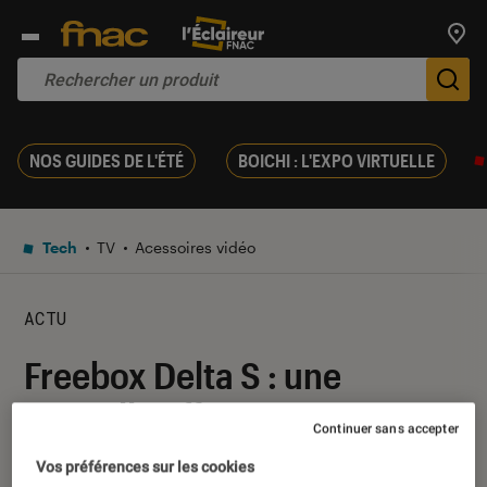
Trouv
De
NOS GUIDES DE L'ÉTÉ
BOICHI : L'EXPO VIRTUELLE
Tech
TV
Acessoires vidéo
ACTU
Freebox Delta S : une
nouvelle offre à 40 euros par
Continuer sans accepter
mois sans Player Devialet
Vos préférences sur les cookies