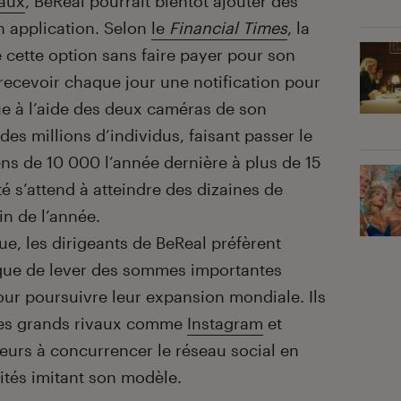
aux
, BeReal pourrait bientôt ajouter des
n application. Selon
le
Financial Times
, la
 cette option sans faire payer pour son
 recevoir chaque jour une notification pour
e à l’aide des deux caméras de son
des millions d’individus, faisant passer le
ens de 10 000 l’année dernière à plus de 15
té s’attend à atteindre des dizaines de
fin de l’année.
ue, les dirigeants de BeReal préfèrent
 que de lever des sommes importantes
our poursuivre leur expansion mondiale. Ils
 des grands rivaux comme
Instagram
et
lleurs à concurrencer le réseau social en
lités imitant son modèle.