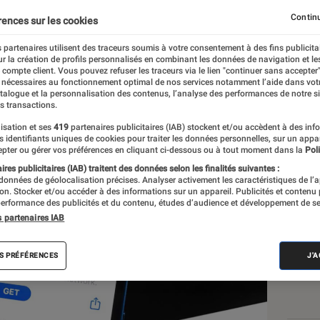
it bientôt proposer des
Continu
rences sur les cookies
és payantes
 partenaires utilisent des traceurs soumis à votre consentement à des fins publicita
r la création de profils personnalisés en combinant les données de navigation et l
e compte client. Vous pouvez refuser les traceurs via le lien "continuer sans accepter"
 nécessaires au fonctionnement optimal de nos services notamment l’aide dans vot
o
atalogue et la personnalisation des contenus, l’analyse des performances de notre si
s transactions.
isation et ses
419
partenaires publicitaires (IAB) stockent et/ou accèdent à des inf
es identifiants uniques de cookies pour traiter les données personnelles, sur un appa
Les
pter ou gérer vos préférences en cliquant ci-dessous ou à tout moment dans la
Poli
res publicitaires (IAB) traitent des données selon les finalités suivantes :
 données de géolocalisation précises. Analyser activement les caractéristiques de l’
tion. Stocker et/ou accéder à des informations sur un appareil. Publicités et contenu
erformance des publicités et du contenu, études d’audience et développement de se
s partenaires IAB
S PRÉFÉRENCES
J'