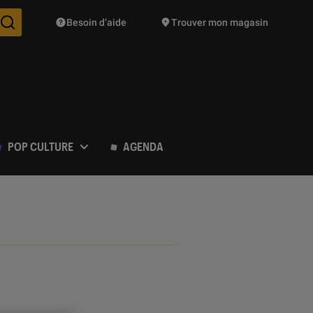
Besoin d’aide
Trouver mon magasin
Des suggestions de produits vont vous être proposées pendant vo
POP CULTURE
AGENDA