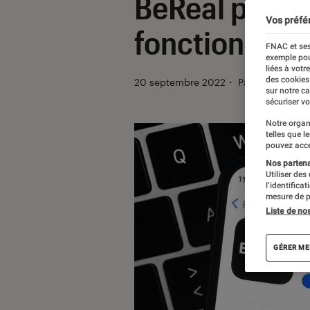
BeReal pourra
Vos préfé
fonctionnalit
FNAC et ses
exemple pou
liées à votr
des cookies
20 septembre 2022
・
Par
Kesso Diall
sur notre c
sécuriser vo
Notre organ
telles que l
pouvez acce
Nos partenai
Utiliser des
l’identifica
mesure de p
Liste de no
GÉRER ME