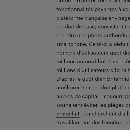
Introduction
Comme d’autres réseaux soci
fonctionnalités payantes à so
plateforme française envisage
produit de base, consistant à
prendre une photo authentiqu
smartphone. Celui-ci a séduit 
nombre d’utilisateurs quotidi
millions aujourd’hui. La socié
millions d’utilisateurs d’ici la 
D’après le quotidien britanniq
améliorer leur produit plutôt
auprès de capital-risqueurs p
souhaitent éviter les pièges
Snapchat
, qui cherchent d’ai
travaillant sur des fonctionna