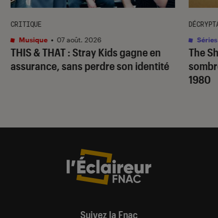
CRITIQUE
DÉCRYPT
Musique
•
07 août. 2026
Séries
THIS & THAT
: Stray Kids gagne en
The S
assurance, sans perdre son identité
sombr
1980
Suivez la Fnac