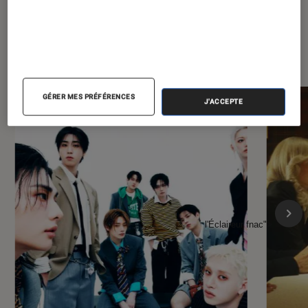
À la une de
VOIR TOUT
l'Éclaireur FNAC
GÉRER MES PRÉFÉRENCES
J'ACCEPTE
l'Éclaireur fnac">