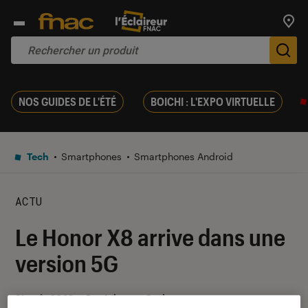
Trouv
De
NOS GUIDES DE L'ÉTÉ
BOICHI : L'EXPO VIRTUELLE
Tech
Smartphones
Smartphones Android
ACTU
Le Honor X8 arrive dans une
version 5G
31 août 2022
・
Par
Johanna Godet