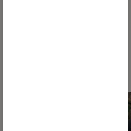
Pour aller plus loin
Nouveauté
Sortie
Dernièrement dans Critique
Cinéma