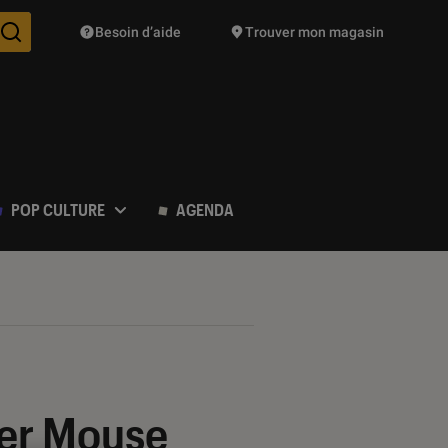
Besoin d’aide
Trouver mon magasin
Des suggestions de produits vont vous être proposées pendant vo
POP CULTURE
AGENDA
ger Mouse