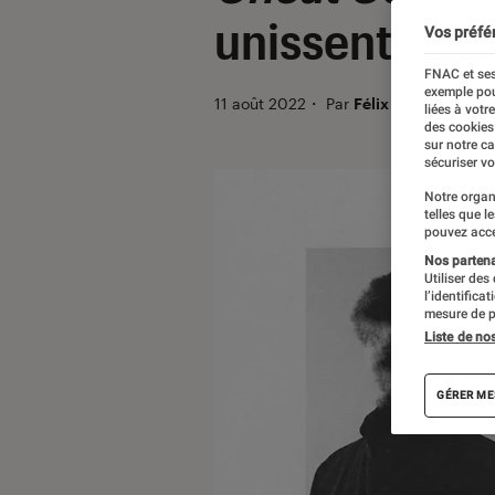
unissent leu
Vos préfé
FNAC et ses
exemple pou
11 août 2022
・
Par
Félix Tardieu
liées à votr
des cookies
sur notre c
sécuriser vo
Notre organ
telles que l
pouvez acce
Nos partenai
Utiliser des
l’identifica
mesure de p
Liste de no
GÉRER ME