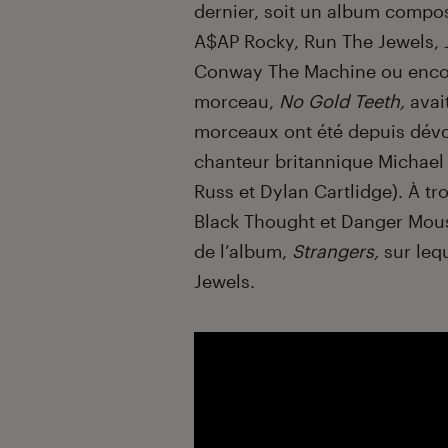
dernier, soit un album composé
A$AP Rocky, Run The Jewels, 
Conway The Machine ou encor
morceau,
No Gold Teeth,
avai
morceaux ont été depuis dévo
chanteur britannique Michael
Russ et Dylan Cartlidge). À tr
Black Thought et Danger Mous
de l’album,
Strangers,
sur leq
Jewels.