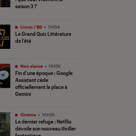
saison 3 ?
Livres / BD
•
11H54
Le Grand Quiz Littérature
de l’été
Non classé
•
11H30
Fin d’une époque : Google
Assistant cède
officiellement la place à
Gemini
Cinéma
•
10H35
Le dernier refuge
: Netflix
dévoile son nouveau thriller
fantastique