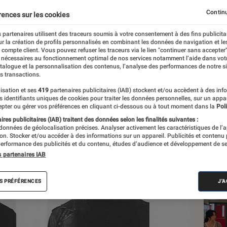
rs forces sur un album 
Continu
rences sur les cookies
 partenaires utilisent des traceurs soumis à votre consentement à des fins publicita
r la création de profils personnalisés en combinant les données de navigation et l
e compte client. Vous pouvez refuser les traceurs via le lien "continuer sans accepter"
 nécessaires au fonctionnement optimal de nos services notamment l’aide dans vot
atalogue et la personnalisation des contenus, l’analyse des performances de notre si
s transactions.
isation et ses
419
partenaires publicitaires (IAB) stockent et/ou accèdent à des inf
Les
es identifiants uniques de cookies pour traiter les données personnelles, sur un appa
pter ou gérer vos préférences en cliquant ci-dessous ou à tout moment dans la
Poli
res publicitaires (IAB) traitent des données selon les finalités suivantes :
 données de géolocalisation précises. Analyser activement les caractéristiques de l’
tion. Stocker et/ou accéder à des informations sur un appareil. Publicités et contenu
erformance des publicités et du contenu, études d’audience et développement de se
s partenaires IAB
S PRÉFÉRENCES
J'