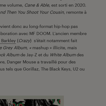
ième volume,
Cane & Able,
est sorti en 2020.
nd Then You Shoot Your Cousin
, remonte à
vient donc au long-format hip-hop pas
llaboration avec MF DOOM. L’ancien membre
 Barkley
(
Crazy
) s’était notamment fait
e Grey Album, «
mashup » illicite, mais
ack Album
de Jay-Z et du
White Album
des
mbre, Danger Mouse a travaillé pour des
s tels que Gorillaz, The Black Keys, U2 ou