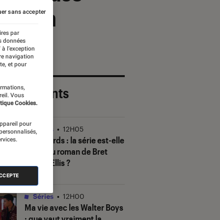
commun
er sans accepter
ires par
es données
 à l’exception
re navigation
te, et pour
ormations,
 plus récents
reil. Vous
tique Cookies.
appareil pour
Séries
•
12H05
 personnalisés,
The Shards
: la série est-elle
rvices.
fidèle au roman de Bret
Easton Ellis ?
ACCEPTE
Séries
•
12H00
Ma vie avec les Walter Boys
: que vaut vraiment la