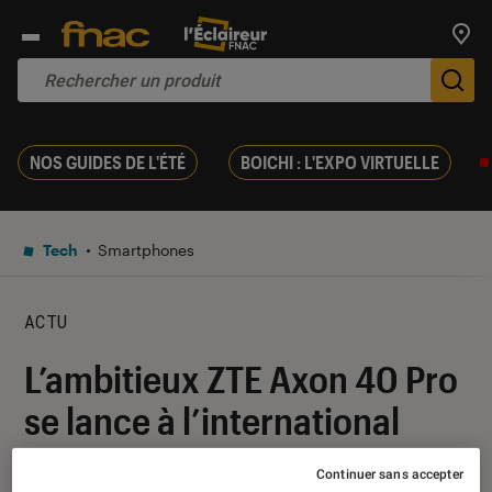
Trouv
De
NOS GUIDES DE L'ÉTÉ
BOICHI : L'EXPO VIRTUELLE
Tech
Smartphones
ACTU
L’ambitieux ZTE Axon 40 Pro
se lance à l’international
Continuer sans accepter
12 juillet 2022
・
Par
Pierre Crochart