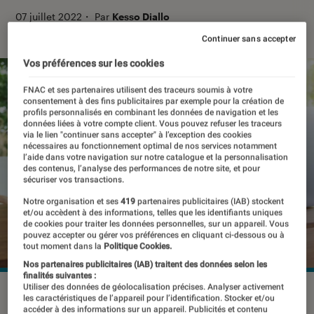
07 juillet 2022
・
Par
Kesso Diallo
Continuer sans accepter
Vos préférences sur les cookies
FNAC et ses partenaires utilisent des traceurs soumis à votre
consentement à des fins publicitaires par exemple pour la création de
profils personnalisés en combinant les données de navigation et les
données liées à votre compte client. Vous pouvez refuser les traceurs
via le lien "continuer sans accepter" à l’exception des cookies
nécessaires au fonctionnement optimal de nos services notamment
l’aide dans votre navigation sur notre catalogue et la personnalisation
des contenus, l’analyse des performances de notre site, et pour
sécuriser vos transactions.
Notre organisation et ses
419
partenaires publicitaires (IAB) stockent
et/ou accèdent à des informations, telles que les identifiants uniques
de cookies pour traiter les données personnelles, sur un appareil. Vous
pouvez accepter ou gérer vos préférences en cliquant ci-dessous ou à
tout moment dans la
Politique Cookies.
Nos partenaires publicitaires (IAB) traitent des données selon les
finalités suivantes :
Utiliser des données de géolocalisation précises. Analyser activement
Le mode Isolement permettra de protéger les utilisateurs sur
les caractéristiques de l’appareil pour l’identification. Stocker et/ou
l'iPhone, le Mac et l'iPad.
©Farknot Architect/Shutterstock
accéder à des informations sur un appareil. Publicités et contenu