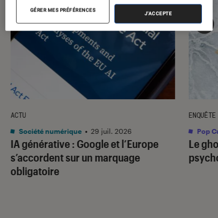
GÉRER MES PRÉFÉRENCES
J'ACCEPTE
ACTU
ENQUÊTE
Société numérique
•
29 juil. 2026
Pop Cu
IA générative : Google et l’Europe
Le gho
s’accordent sur un marquage
psycho
obligatoire