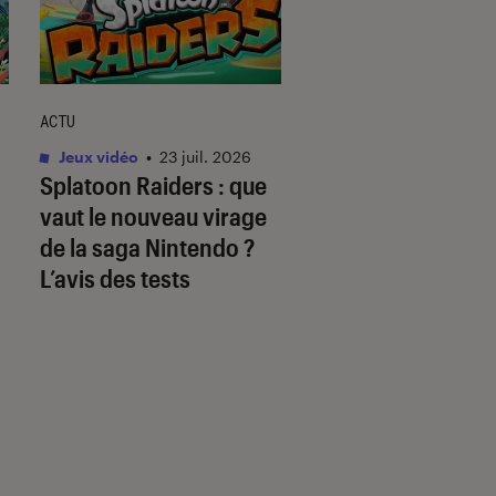
ACTU
ACTU
Jeux vidéo
•
23 juil. 2026
Jeux vidéo
•
20 juil.
Splatoon Raiders
: que
Splatoon Raiders
vaut le nouveau virage
vaut le nouveau je
de la saga Nintendo ?
tir de Nintendo ? 
L’avis des tests
premiers tests