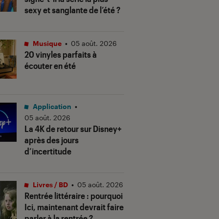
sexy et sanglante de l’été ?
Musique
•
05 août. 2026
20 vinyles parfaits à
écouter en été
Application
•
05 août. 2026
La 4K de retour sur Disney+
après des jours
d’incertitude
Livres / BD
•
05 août. 2026
Rentrée littéraire : pourquoi
Ici, maintenant devrait faire
parler à la rentrée ?