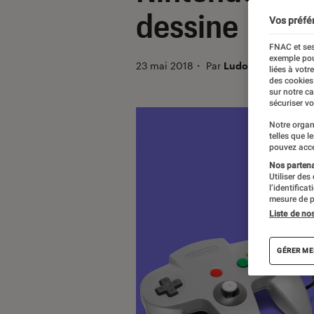
dessine
Vos préfé
FNAC et ses
exemple pou
23 mai 2018
・
Par
Ludovic Pierillas
liées à votr
des cookies
sur notre c
sécuriser vo
Notre organ
telles que l
pouvez acce
Nos partenai
Utiliser des
l’identifica
mesure de p
Liste de no
GÉRER ME