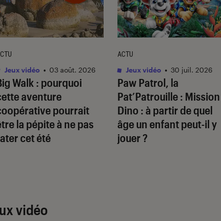
CTU
ACTU
Jeux vidéo
•
03 août. 2026
Jeux vidéo
•
30 juil. 2026
Big Walk
: pourquoi
Paw Patrol, la
cette aventure
Pat’Patrouille : Mission
coopérative pourrait
Dino
: à partir de quel
être la pépite à ne pas
âge un enfant peut-il y
rater cet été
jouer ?
ux vidéo