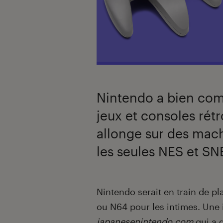
Nintendo a bien com
jeux et consoles rét
allonge sur des mac
les seules NES et SN
Introduction
Nintendo serait en train de p
ou N64 pour les intimes. Une 
japanesenintendo.com
qui a 