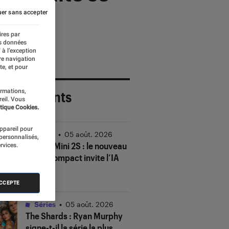
er sans accepter
ires par
es données
 à l’exception
re navigation
te, et pour
ormations,
 plus récents
reil. Vous
tique Cookies.
appareil pour
Vidéo
•
05 août. 2026
 personnalisés,
DJI Mic Mini 2S : le nouveau
rvices.
micro compact invite l’IA
à la fête
ACCEPTE
Séries
•
05 août. 2026
The Shards
: Ryan Murphy
signe-t-il la série la plus