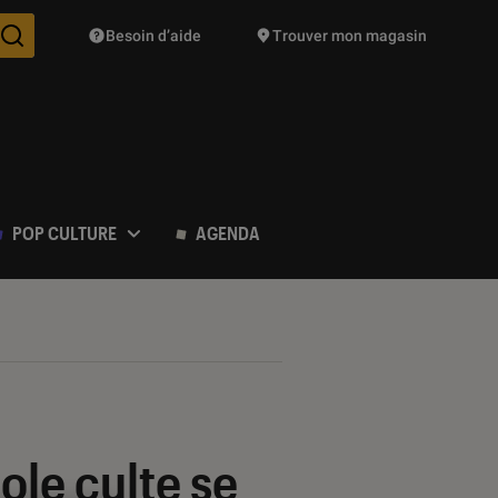
Besoin d’aide
Trouver mon magasin
Des suggestions de produits vont vous être proposées pendant vo
POP CULTURE
AGENDA
ole culte se