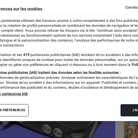
Continu
rences sur les cookies
 partenaires utilisent des traceurs soumis à votre consentement à des fins publicita
r la création de profils personnalisés en combinant les données de navigation et l
e compte client. Vous pouvez refuser les traceurs via le lien "continuer sans accepter"
 nécessaires au fonctionnement optimal de nos services notamment l’aide dans vot
atalogue et la personnalisation des contenus, l’analyse des performances de notre si
s transactions.
isation et ses
419
partenaires publicitaires (IAB) stockent et/ou accèdent à des inf
Les
es identifiants uniques de cookies pour traiter les données personnelles, sur un appa
pter ou gérer vos préférences en cliquant ci-dessous ou à tout moment dans la
Poli
res publicitaires (IAB) traitent des données selon les finalités suivantes :
 données de géolocalisation précises. Analyser activement les caractéristiques de l’
tion. Stocker et/ou accéder à des informations sur un appareil. Publicités et contenu
erformance des publicités et du contenu, études d’audience et développement de se
s partenaires IAB
S PRÉFÉRENCES
J'