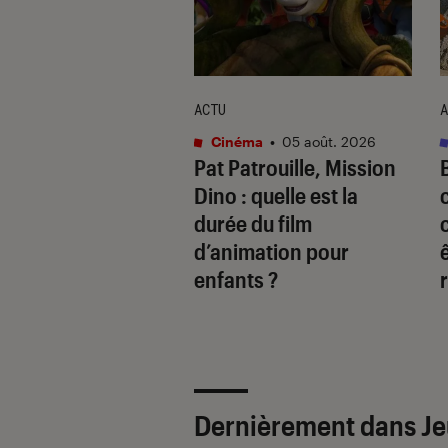
ACTU
A
vidéo
•
09 juil. 2026
Cinéma
•
05 août. 2026
sin’s Creed Black
Pat Patrouille, Mission
Resynced
: qu’en
Dino
: quelle est la
nt les premiers
durée du film
?
d’animation pour
enfants ?
Dernièrement dans Je