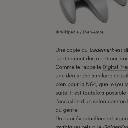
© Wikipédia / Evan-Amos
Une copie du
trademark
est d
contiennent des mentions von
Comme le rappelle
Digital Tr
une démarche similaire en juil
bien pour la N64, que le (ou l
suite. Il est toutefois possib
l’occasion d’un salon comme l
du genre.
De quoi éventuellement signer 
mythiques tels que
GoldenEy