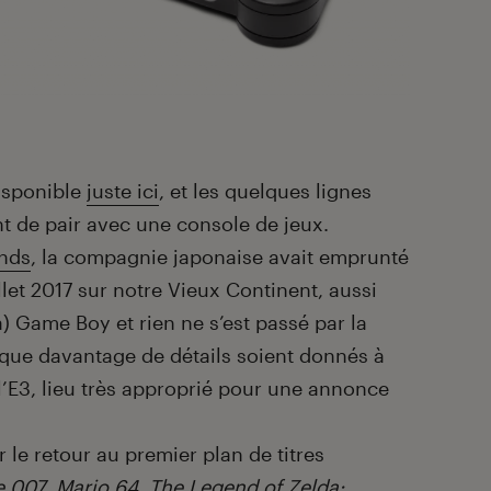
isponible
juste ici
, et les quelques lignes
t de pair avec une console de jeux.
ends
, la compagnie japonaise avait emprunté
let 2017 sur notre Vieux Continent, aussi
a) Game Boy et rien ne s’est passé par la
le que davantage de détails soient donnés à
’E3, lieu très approprié pour une annonce
le retour au premier plan de titres
e 007
,
Mario 64
,
The Legend of Zelda: