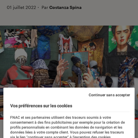
01 juillet 2022
・
Par
Costanza Spina
Continuer sans accepter
Vos préférences sur les cookies
FNAC et ses partenaires utilisent des traceurs soumis à votre
consentement à des fins publicitaires par exemple pour la création de
profils personnalisés en combinant les données de navigation et les
Susan Meiselas & Marta Gentilucci. Photogramme extrait de
données liées à votre compte client. Vous pouvez refuser les traceurs
la vidéo “Cartographie du corps”. Avec l’aimable autorisation
via le lien "continuer sans accepter" à l’exception des cookies