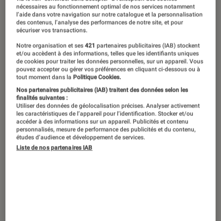
des artistes.
nécessaires au fonctionnement optimal de nos services notamment
l’aide dans votre navigation sur notre catalogue et la personnalisation
des contenus, l’analyse des performances de notre site, et pour
sécuriser vos transactions.
L’exposition
Cartographie du corps
est
Notre organisation et ses
421
partenaires publicitaires (IAB) stockent
et/ou accèdent à des informations, telles que les identifiants uniques
le fruit d’une rencontre : celle entre la
de cookies pour traiter les données personnelles, sur un appareil. Vous
pouvez accepter ou gérer vos préférences en cliquant ci-dessous ou à
photo-reporter de légende Susan
tout moment dans la
Politique Cookies.
Meiselas, dont les images ont forgé
Nos partenaires publicitaires (IAB) traitent des données selon les
finalités suivantes :
notre mémoire collective tout au long
Utiliser des données de géolocalisation précises. Analyser activement
les caractéristiques de l’appareil pour l’identification. Stocker et/ou
des 50 dernières années, et de la
accéder à des informations sur un appareil. Publicités et contenu
compositrice Marta Gentilucci,
personnalisés, mesure de performance des publicités et du contenu,
études d’audience et développement de services.
résidente à la Villa Médicis, figure de
Liste de nos partenaires IAB
proue de la musique classique
contemporaine.
Introduction
Aux Rencontres d’Arles 2022, Susan Meiselas et