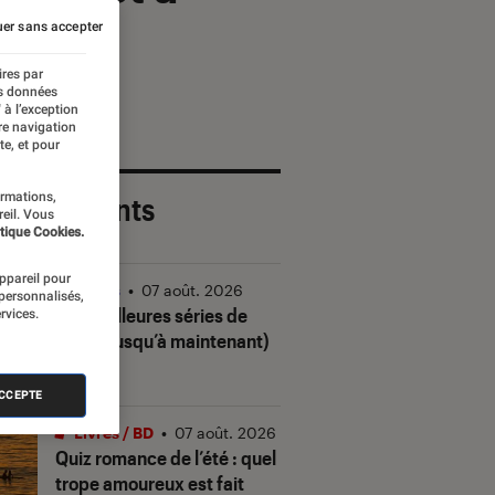
er sans accepter
ires par
es données
 à l’exception
re navigation
te, et pour
ormations,
 plus récents
reil. Vous
tique Cookies.
appareil pour
Séries
•
07 août. 2026
 personnalisés,
Les meilleures séries de
rvices.
2026 (jusqu’à maintenant)
ACCEPTE
Livres / BD
•
07 août. 2026
Quiz romance de l’été : quel
trope amoureux est fait