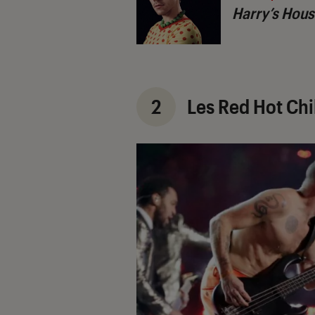
Harry’s Hou
2
Les Red Hot Chili