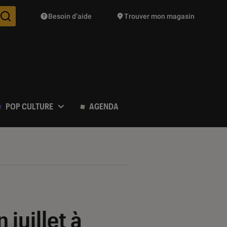
Besoin d’aide
Trouver mon magasin
Des suggestions de produits vont vous être proposées pendant vo
POP CULTURE
AGENDA
juillet à