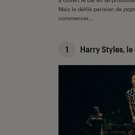
a ouvert le bal en se produisan
Mais le défilé parisien de
pops
commencer…
1
Harry Styles, le 