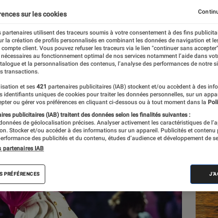
Continu
rences sur les cookies
 partenaires utilisent des traceurs soumis à votre consentement à des fins publicita
r la création de profils personnalisés en combinant les données de navigation et l
e compte client. Vous pouvez refuser les traceurs via le lien "continuer sans accepter"
 nécessaires au fonctionnement optimal de nos services notamment l’aide dans vot
atalogue et la personnalisation des contenus, l’analyse des performances de notre si
s transactions.
isation et ses
421
partenaires publicitaires (IAB) stockent et/ou accèdent à des inf
Les
es identifiants uniques de cookies pour traiter les données personnelles, sur un appa
pter ou gérer vos préférences en cliquant ci-dessous ou à tout moment dans la
Poli
res publicitaires (IAB) traitent des données selon les finalités suivantes :
 données de géolocalisation précises. Analyser activement les caractéristiques de l’
tion. Stocker et/ou accéder à des informations sur un appareil. Publicités et contenu
erformance des publicités et du contenu, études d’audience et développement de se
s partenaires IAB
S PRÉFÉRENCES
J'