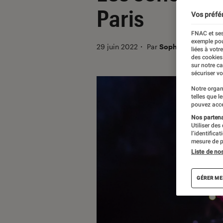
Paris
Vos préfé
FNAC et ses
exemple pou
29 juin 2022
・
Par
Sophie Benard
liées à votr
des cookies
sur notre c
sécuriser vo
Notre organ
telles que l
pouvez acce
Nos partenai
Utiliser des
l’identifica
mesure de p
Liste de no
GÉRER ME