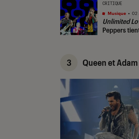
CRITIQUE
Musique
•
02 
Unlimited Lo
Peppers tien
3
Queen et Adam L