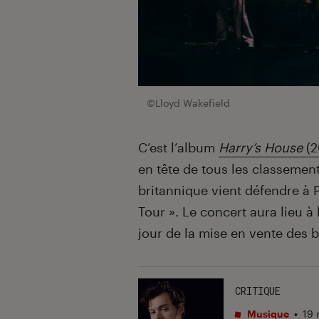
©Lloyd Wakefield
C’est l’album
Harry’s House
(2
en tête de tous les classement
britannique vient défendre à P
Tour ». Le concert aura lieu à
jour de la mise en vente des bi
CRITIQUE
Musique
•
19 