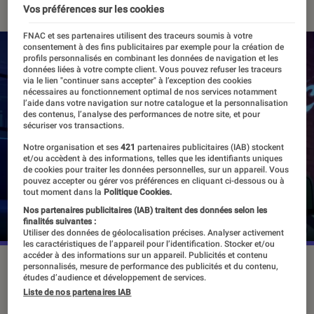
Vos préférences sur les cookies
FNAC et ses partenaires utilisent des traceurs soumis à votre
consentement à des fins publicitaires par exemple pour la création de
profils personnalisés en combinant les données de navigation et les
données liées à votre compte client. Vous pouvez refuser les traceurs
via le lien "continuer sans accepter" à l’exception des cookies
nécessaires au fonctionnement optimal de nos services notamment
l’aide dans votre navigation sur notre catalogue et la personnalisation
des contenus, l’analyse des performances de notre site, et pour
sécuriser vos transactions.
Notre organisation et ses
421
partenaires publicitaires (IAB) stockent
et/ou accèdent à des informations, telles que les identifiants uniques
de cookies pour traiter les données personnelles, sur un appareil. Vous
pouvez accepter ou gérer vos préférences en cliquant ci-dessous ou à
tout moment dans la
Politique Cookies.
Nos partenaires publicitaires (IAB) traitent des données selon les
finalités suivantes :
Utiliser des données de géolocalisation précises. Analyser activement
les caractéristiques de l’appareil pour l’identification. Stocker et/ou
accéder à des informations sur un appareil. Publicités et contenu
"Entergalactic" est une série animée imaginée par Kid Cudi
personnalisés, mesure de performance des publicités et du contenu,
études d’audience et développement de services.
et produite par Netflix.
©Netflix
Liste de nos partenaires IAB