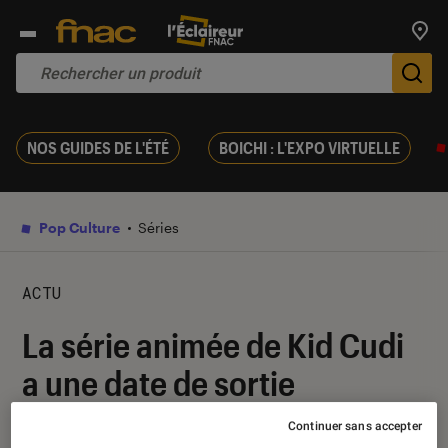
Trouv
De
NOS GUIDES DE L'ÉTÉ
BOICHI : L'EXPO VIRTUELLE
Pop Culture
Séries
ACTU
La série animée de Kid Cudi
a une date de sortie
Continuer sans accepter
16 juin 2022
・
Par
Pierre Crochart