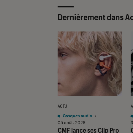
Dernièrement dans Ac
ACTU
A
ues audio
•
Casques audio
•
 2026
05 août. 2026
3
eiser s’invite sur
CMF lance ses Clip Pro