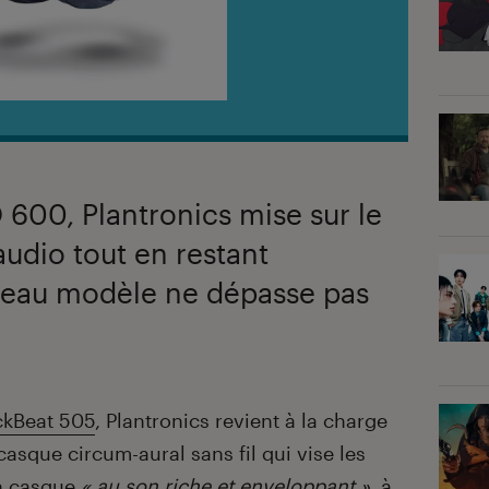
600, Plantronics mise sur le
 audio tout en restant
veau modèle ne dépasse pas
ckBeat 505
, Plantronics revient à la charge
asque circum-aural sans fil qui vise les
un casque
« au son riche et enveloppant »
, à