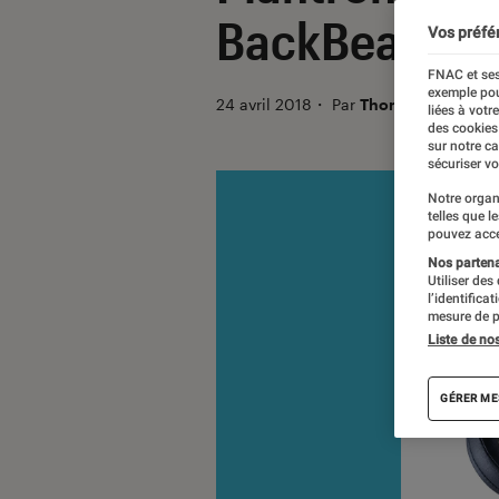
BackBeat GO
Vos préfé
FNAC et ses
exemple pou
24 avril 2018
・
Par
Thomas Estimbre
liées à votr
des cookies
sur notre c
sécuriser vo
Notre organ
telles que l
pouvez acce
Nos partenai
Utiliser des
l’identifica
mesure de p
Liste de no
GÉRER ME