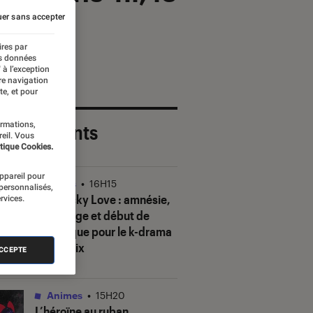
er sans accepter
ires par
es données
 à l’exception
re navigation
te, et pour
ormations,
 plus récents
reil. Vous
tique Cookies.
appareil pour
Séries
•
16H15
 personnalisés,
Our Sticky Love
: amnésie,
rvices.
mensonge et début de
polémique pour le k-drama
de Netflix
ACCEPTE
Animes
•
15H20
L’héroïne au ruban
,