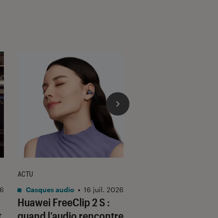
ACTU
ACTU
26
Casques audio
•
16 juil. 2026
Casques audio
•
Huawei FreeClip 2 S :
09 juil. 2026
Razer décline ses
t
quand l’audio rencontre