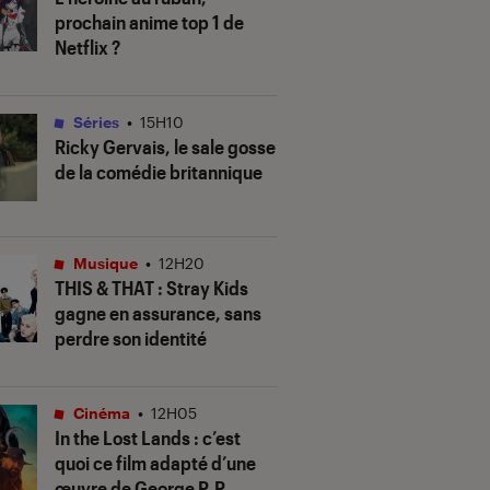
prochain anime top 1 de
Netflix ?
Séries
•
15H10
Ricky Gervais, le sale gosse
de la comédie britannique
Musique
•
12H20
THIS & THAT
: Stray Kids
gagne en assurance, sans
perdre son identité
Cinéma
•
12H05
In the Lost Lands
: c’est
quoi ce film adapté d’une
œuvre de George R.R.