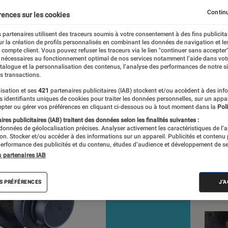
 600
Continu
rences sur les cookies
 partenaires utilisent des traceurs soumis à votre consentement à des fins publicita
r la création de profils personnalisés en combinant les données de navigation et l
e compte client. Vous pouvez refuser les traceurs via le lien "continuer sans accepter"
 nécessaires au fonctionnement optimal de nos services notamment l’aide dans vot
atalogue et la personnalisation des contenus, l’analyse des performances de notre si
s transactions.
isation et ses
421
partenaires publicitaires (IAB) stockent et/ou accèdent à des inf
Les
es identifiants uniques de cookies pour traiter les données personnelles, sur un appa
pter ou gérer vos préférences en cliquant ci-dessous ou à tout moment dans la
Poli
res publicitaires (IAB) traitent des données selon les finalités suivantes :
 données de géolocalisation précises. Analyser activement les caractéristiques de l’
tion. Stocker et/ou accéder à des informations sur un appareil. Publicités et contenu
erformance des publicités et du contenu, études d’audience et développement de se
s partenaires IAB
S PRÉFÉRENCES
J'