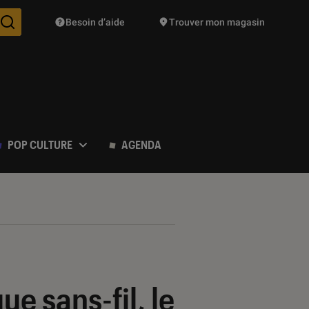
Besoin d’aide
Trouver mon magasin
Des suggestions de produits vont vous être proposées pendant vo
POP CULTURE
AGENDA
e sans-fil, le