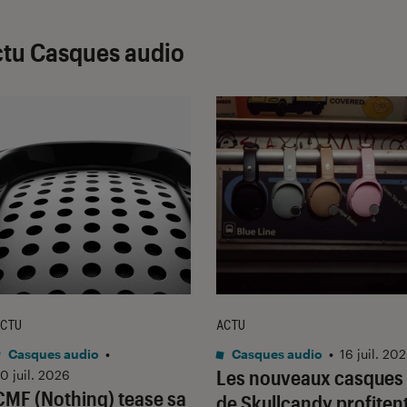
tu Casques audio
CTU
ACTU
Casques audio
•
Casques audio
•
16 juil. 20
Les nouveaux casques
0 juil. 2026
CMF (Nothing) tease sa
de Skullcandy profiten