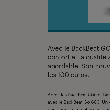
Avec le BackBeat GO 
confort et la qualité
abordable. Son nou
les 100 euros.
Introduction
Après les
BackBeat 500
et
Ba
avec le BackBeat Go 600. Un c
personnes à la recherche d’