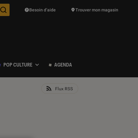
Besoin d’aide
Trouver mon magasin
Des suggestions de produits vont vous être proposées pendant vo
POP CULTURE
AGENDA
Flux RSS