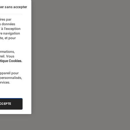
er sans accepter
ires par
es données
 à l’exception
re navigation
te, et pour
ormations,
reil. Vous
tique Cookies.
appareil pour
 personnalisés,
rvices.
ACCEPTE