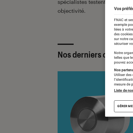
spécialistes testent tous les 
Vos préfé
objectivité.
FNAC et ses
exemple pou
liées à votr
des cookies
sur notre c
sécuriser vo
Nos derniers contenu
Notre organ
telles que l
pouvez acce
Nos partenai
Utiliser des
l’identifica
mesure de p
Liste de no
GÉRER ME