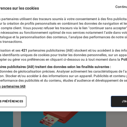
types de produits, dans la plus grande
Continu
rences sur les cookies
 partenaires utilisent des traceurs soumis à votre consentement à des fins publicita
r la création de profils personnalisés en combinant les données de navigation et l
e compte client. Vous pouvez refuser les traceurs via le lien "continuer sans accepter"
 nécessaires au fonctionnement optimal de nos services notamment l’aide dans vot
atalogue et la personnalisation des contenus, l’analyse des performances de notre si
s transactions.
s
isation et ses
421
partenaires publicitaires (IAB) stockent et/ou accèdent à des inf
es identifiants uniques de cookies pour traiter les données personnelles, sur un appa
pter ou gérer vos préférences en cliquant ci-dessous ou à tout moment dans la
Poli
res publicitaires (IAB) traitent des données selon les finalités suivantes :
 données de géolocalisation précises. Analyser activement les caractéristiques de l’
tion. Stocker et/ou accéder à des informations sur un appareil. Publicités et contenu
erformance des publicités et du contenu, études d’audience et développement de se
s partenaires IAB
S PRÉFÉRENCES
J'