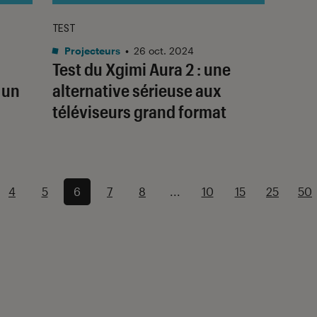
TEST
Projecteurs
•
26 oct. 2024
Test du Xgimi Aura 2 : une
 un
alternative sérieuse aux
téléviseurs grand format
4
5
6
7
8
...
10
15
25
50