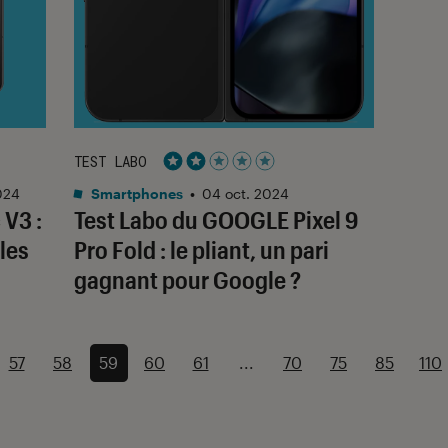
TEST LABO
Noté 2 étoiles sur 5
024
Smartphones
•
04 oct. 2024
 V3 :
Test Labo du GOOGLE Pixel 9
 les
Pro Fold : le pliant, un pari
gagnant pour Google ?
57
58
59
60
61
...
70
75
85
110