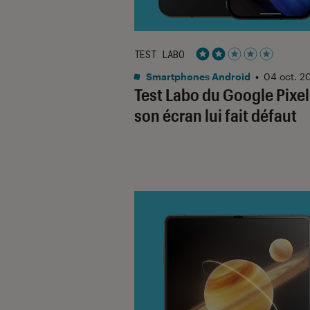
TEST LABO
Noté 2 étoiles sur 5
Smartphones Android
•
04 oct. 2
Test Labo du Google Pixel 
son écran lui fait défaut