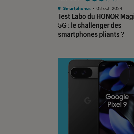
Noté 3 étoiles sur 5
Smartphones
•
08 oct. 2024
Test Labo du HONOR Mag
5G : le challenger des
smartphones pliants ?