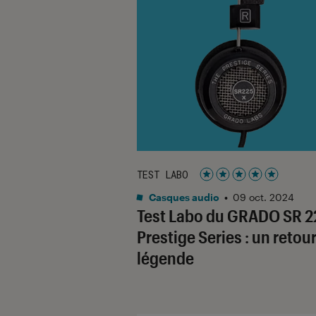
TEST LABO
Noté 5 étoiles sur 5
Casques audio
•
09 oct. 2024
Test Labo du GRADO SR 
Prestige Series : un retou
légende