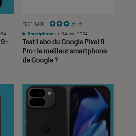
TEST LABO
Noté 3 étoiles sur 5
024
Smartphones
•
04 oct. 2024
9 :
Test Labo du Google Pixel 9
Pro : le meilleur smartphone
de Google ?