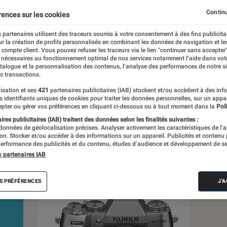
s depuis 1972. Les responsables de tests
Continu
rences sur les cookies
e à leur expertise, et aux équipements de
 en savoir plus,
voir notre charte
. Et pour
 partenaires utilisent des traceurs soumis à votre consentement à des fins publicita
r la création de profils personnalisés en combinant les données de navigation et l
isitez notre
comparateur
.
e compte client. Vous pouvez refuser les traceurs via le lien "continuer sans accepter"
 nécessaires au fonctionnement optimal de nos services notamment l’aide dans vot
atalogue et la personnalisation des contenus, l’analyse des performances de notre si
s transactions.
isation et ses
421
partenaires publicitaires (IAB) stockent et/ou accèdent à des inf
es identifiants uniques de cookies pour traiter les données personnelles, sur un appa
pter ou gérer vos préférences en cliquant ci-dessous ou à tout moment dans la
Poli
s
res publicitaires (IAB) traitent des données selon les finalités suivantes :
 données de géolocalisation précises. Analyser activement les caractéristiques de l’
tion. Stocker et/ou accéder à des informations sur un appareil. Publicités et contenu
erformance des publicités et du contenu, études d’audience et développement de se
ests
s partenaires IAB
S PRÉFÉRENCES
J'