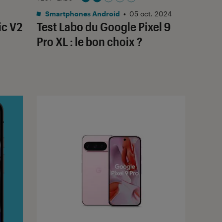
Noté 2 étoiles sur 5
Smartphones Android
•
05 oct. 2024
ic V2
Test Labo du Google Pixel 9
Pro XL : le bon choix ?