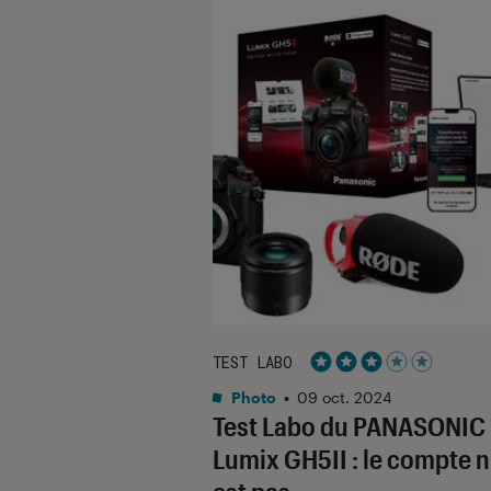
TEST LABO
Noté 3 étoiles sur 5
Photo
•
09 oct. 2024
Test Labo du PANASONIC
Lumix GH5II : le compte n