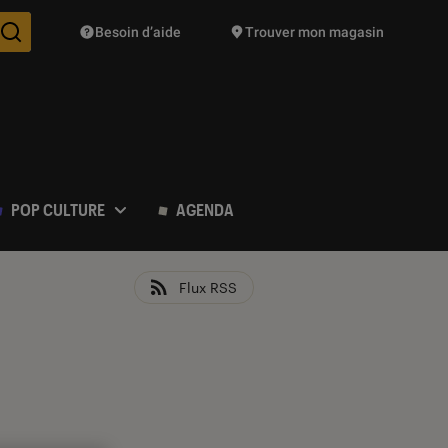
Besoin d’aide
Trouver mon magasin
Des suggestions de produits vont vous être proposées pendant vo
POP CULTURE
AGENDA
Flux RSS