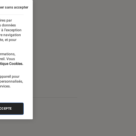
er sans accepter
ires par
es données
 à l’exception
re navigation
te, et pour
ormations,
reil. Vous
tique Cookies.
appareil pour
 personnalisés,
rvices.
ACCEPTE