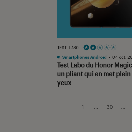
TEST LABO
Noté 2 étoiles sur 5
Smartphones Android
•
04 oct. 2
Test Labo du Honor Magic
un pliant qui en met plein
yeux
1
...
30
...