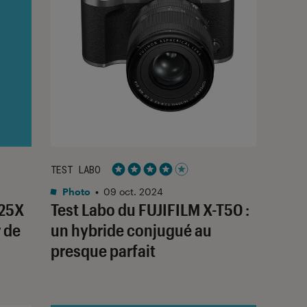
TEST LABO
Noté 4 étoiles sur 5
Photo
•
09 oct. 2024
225X
Test Labo du FUJIFILM X-T50 :
r de
un hybride conjugué au
presque parfait