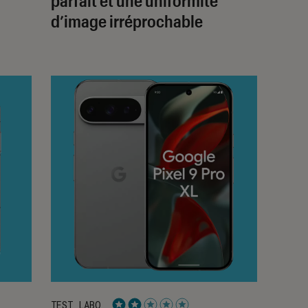
parfait et une uniformité
d’image irréprochable
TEST LABO