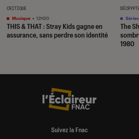
CRITIQUE
DÉCRYPT
Musique
•
12H20
Séries
THIS & THAT
: Stray Kids gagne en
The S
assurance, sans perdre son identité
sombr
1980
Suivez la Fnac