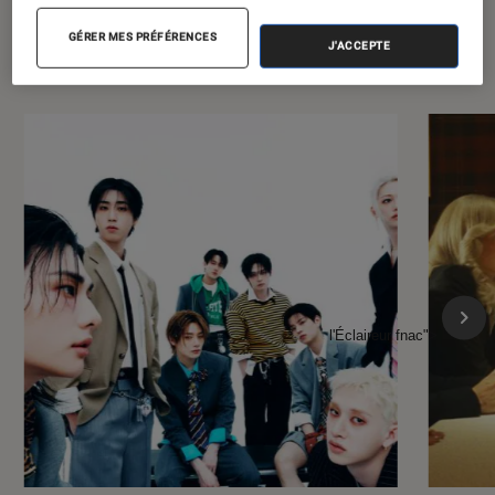
À la une de
VOIR TOUT
GÉRER MES PRÉFÉRENCES
J'ACCEPTE
l'Éclaireur FNAC
l'Éclaireur fnac">