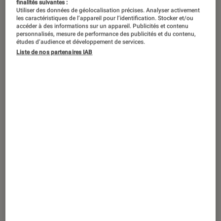
finalités suivantes :
Utiliser des données de géolocalisation précises. Analyser activement
les caractéristiques de l’appareil pour l’identification. Stocker et/ou
accéder à des informations sur un appareil. Publicités et contenu
personnalisés, mesure de performance des publicités et du contenu,
études d’audience et développement de services.
Liste de nos partenaires IAB
TEST LABO
Noté 5 étoiles sur 5
Photo
•
06 sep. 2024
Test Labo du NIKON Z5 : une nouvelle
référence dans le milieu