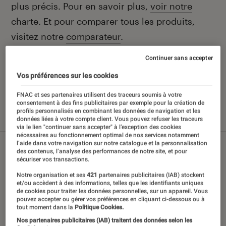
plus précis. Pour en savoir plus,
voir notre
charte
. Et pour comparer tous les produits,
visitez notre
comparateur
.
Continuer sans accepter
Vos préférences sur les cookies
Nos derniers contenus
FNAC et ses partenaires utilisent des traceurs soumis à votre
consentement à des fins publicitaires par exemple pour la création de
profils personnalisés en combinant les données de navigation et les
données liées à votre compte client. Vous pouvez refuser les traceurs
Tout
Sélections et guides
Tests
via le lien "continuer sans accepter" à l’exception des cookies
nécessaires au fonctionnement optimal de nos services notamment
l’aide dans votre navigation sur notre catalogue et la personnalisation
des contenus, l’analyse des performances de notre site, et pour
sécuriser vos transactions.
Notre organisation et ses
421
partenaires publicitaires (IAB) stockent
et/ou accèdent à des informations, telles que les identifiants uniques
de cookies pour traiter les données personnelles, sur un appareil. Vous
pouvez accepter ou gérer vos préférences en cliquant ci-dessous ou à
tout moment dans la
Politique Cookies.
Nos partenaires publicitaires (IAB) traitent des données selon les