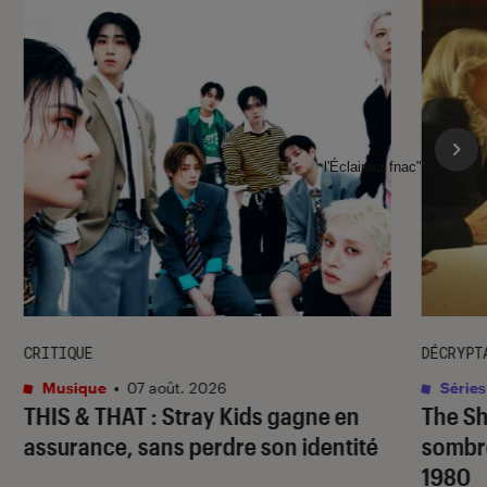
l'Éclaireur fnac">
CRITIQUE
DÉCRYPT
Musique
•
07 août. 2026
Séries
THIS & THAT
: Stray Kids gagne en
The S
assurance, sans perdre son identité
sombr
1980