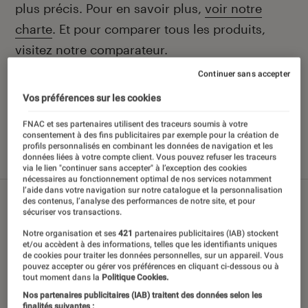
plus précis. Pour en savoir plus,
voir notre
charte
. Et pour comparer tous les produits,
visitez notre
comparateur
.
Continuer sans accepter
Vos préférences sur les cookies
Nos derniers contenus
FNAC et ses partenaires utilisent des traceurs soumis à votre
consentement à des fins publicitaires par exemple pour la création de
profils personnalisés en combinant les données de navigation et les
données liées à votre compte client. Vous pouvez refuser les traceurs
Tout
Sélections et guides
Tests
via le lien "continuer sans accepter" à l’exception des cookies
nécessaires au fonctionnement optimal de nos services notamment
l’aide dans votre navigation sur notre catalogue et la personnalisation
des contenus, l’analyse des performances de notre site, et pour
sécuriser vos transactions.
Notre organisation et ses
421
partenaires publicitaires (IAB) stockent
et/ou accèdent à des informations, telles que les identifiants uniques
de cookies pour traiter les données personnelles, sur un appareil. Vous
pouvez accepter ou gérer vos préférences en cliquant ci-dessous ou à
tout moment dans la
Politique Cookies.
Nos partenaires publicitaires (IAB) traitent des données selon les
finalités suivantes :