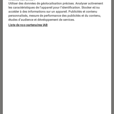
Utiliser des données de géolocalisation précises. Analyser activement
les caractéristiques de l’appareil pour l’identification. Stocker et/ou
accéder à des informations sur un appareil. Publicités et contenu
personnalisés, mesure de performance des publicités et du contenu,
études d’audience et développement de services.
Liste de nos partenaires IAB
TEST LABO
Noté 3 étoiles sur 5
Barres de son
•
02 déc. 2016
Test Labo du Yamaha SRT-700