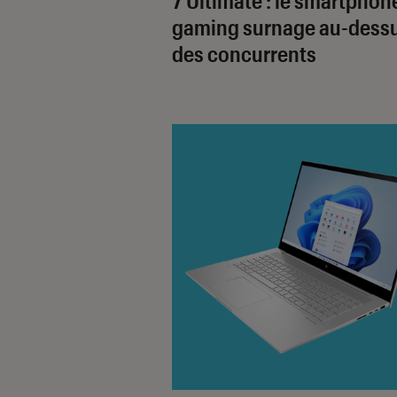
7 Ultimate : le smartphon
gaming surnage au-dess
des concurrents