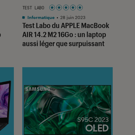
TEST LABO
Noté 5 étoiles sur 5
Informatique
•
28 juin 2023
Test Labo du APPLE MacBook
p
AIR 14.2 M2 16Go : un laptop
aussi léger que surpuissant