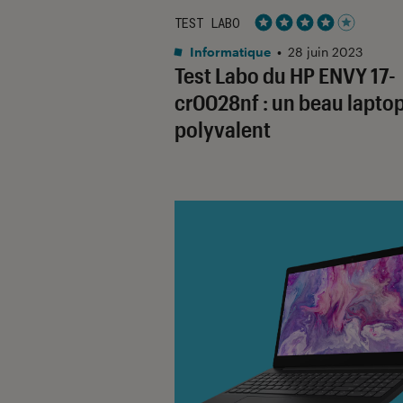
TEST LABO
Noté 4 étoiles sur 5
Informatique
•
28 juin 2023
Test Labo du HP ENVY 17-
cr0028nf : un beau lapto
polyvalent