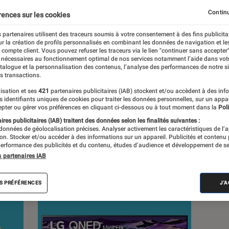
s depuis 1972. Les responsables de tests
Continu
rences sur les cookies
e à leur expertise, et aux équipements de
 en savoir plus,
voir notre charte
. Et pour
 partenaires utilisent des traceurs soumis à votre consentement à des fins publicita
r la création de profils personnalisés en combinant les données de navigation et l
isitez notre
comparateur
.
e compte client. Vous pouvez refuser les traceurs via le lien "continuer sans accepter"
 nécessaires au fonctionnement optimal de nos services notamment l’aide dans vot
atalogue et la personnalisation des contenus, l’analyse des performances de notre si
s transactions.
isation et ses
421
partenaires publicitaires (IAB) stockent et/ou accèdent à des inf
es identifiants uniques de cookies pour traiter les données personnelles, sur un appa
pter ou gérer vos préférences en cliquant ci-dessous ou à tout moment dans la
Poli
s
res publicitaires (IAB) traitent des données selon les finalités suivantes :
 données de géolocalisation précises. Analyser activement les caractéristiques de l’
tion. Stocker et/ou accéder à des informations sur un appareil. Publicités et contenu
erformance des publicités et du contenu, études d’audience et développement de se
ests
s partenaires IAB
S PRÉFÉRENCES
J'