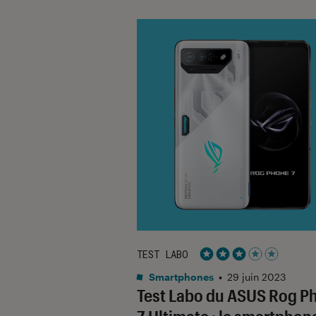
TEST LABO
Noté 3 étoiles sur 5
Smartphones
•
29 juin 2023
Test Labo du ASUS Rog P