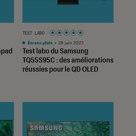
TEST LABO
Noté 5 étoiles sur 5
Écrans plats
•
28 juin 2023
apad
Test labo du Samsung
TQ55S95C : des améliorations
réussies pour le QD OLED