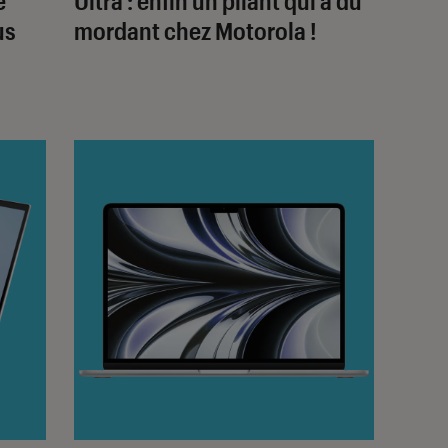
e
Ultra : enfin un pliant qui a du
us
mordant chez Motorola !