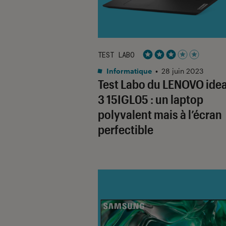
TEST LABO
Noté 3 étoiles sur 5
Informatique
•
28 juin 2023
Test Labo du LENOVO ide
3 15IGL05 : un laptop
polyvalent mais à l’écran
perfectible