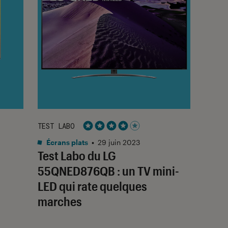
TEST LABO
Noté 4 étoiles sur 5
Écrans plats
•
29 juin 2023
Test Labo du LG
55QNED876QB : un TV mini-
LED qui rate quelques
marches