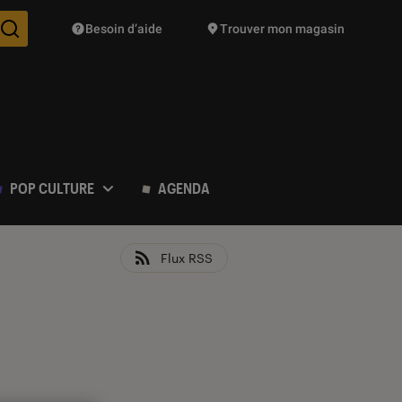
Besoin d’aide
Trouver mon magasin
Des suggestions de produits vont vous être proposées pendant vo
POP CULTURE
AGENDA
Flux RSS