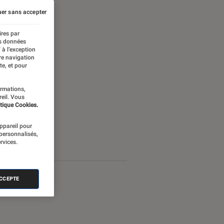
er sans accepter
ires par
es données
 à l’exception
re navigation
te, et pour
ormations,
reil. Vous
tique Cookies.
appareil pour
 personnalisés,
rvices.
ACCEPTE