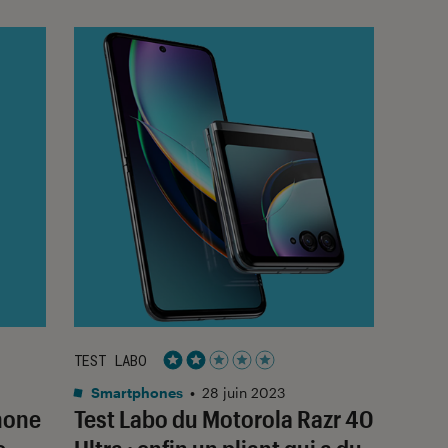
TEST LABO
Noté 2 étoiles sur 5
Smartphones
•
28 juin 2023
hone
Test Labo du Motorola Razr 40