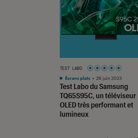
TEST LABO
Noté 5 étoiles sur 5
Écrans plats
•
28 juin 2023
Test Labo du Samsung
TQ65S95C, un téléviseur
OLED très performant et
lumineux