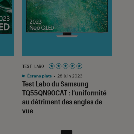
TEST LABO
Noté 5 étoiles sur 5
Écrans plats
•
28 juin 2023
Test Labo du Samsung
TQ55QN90CAT : l’uniformité
au détriment des angles de
vue