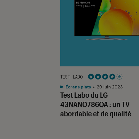
TEST LABO
Noté 4 étoiles sur 5
Écrans plats
•
29 juin 2023
Test Labo du LG
43NANO786QA : un TV
abordable et de qualité