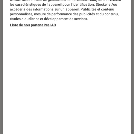
SÉLECTION
les caractéristiques de l’appareil pour l’identification. Stocker et/ou
accéder à des informations sur un appareil. Publicités et contenu
Conseils maison
•
28 déc. 2023
personnalisés, mesure de performance des publicités et du contenu,
En cuisine avec la Brigade Fnac : la
études d’audience et développement de services.
Liste de nos partenaires IAB
langouste de Simon