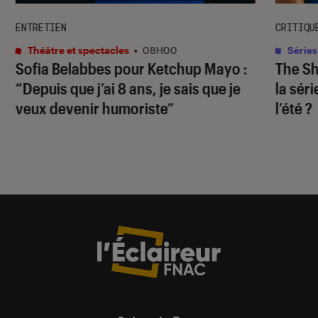
ENTRETIEN
CRITIQU
Théâtre et spectacles
•
08H00
Séries
Sofia Belabbes pour
Ketchup Mayo
:
The S
“Depuis que j’ai 8 ans, je sais que je
la sér
veux devenir humoriste”
l’été ?