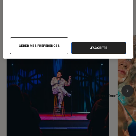
À la une de
VOIR TOUT
l'Éclaireur FNAC
GÉRER MES PRÉFÉRENCES
J'ACCEPTE
l'Éclaireur fnac">