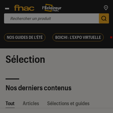
Trouv
De
NOS GUIDES DE L'ÉTÉ
BOICHI : L'EXPO VIRTUELLE
Sélection
Nos derniers contenus
Tout
Articles
Sélections et guides