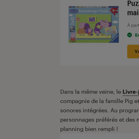
Puz
mai
À par
E
V
Dans la même veine, le
Livre-
compagnie de la famille Pig e
sonores intégrées. Au progra
personnages préférés et des m
planning bien rempli !