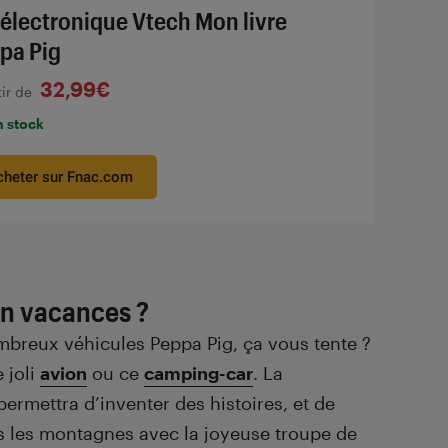
 électronique Vtech Mon livre
pa Pig
32,99€
tir de
n stock
cheter sur Fnac.com
n vacances ?
ombreux véhicules Peppa Pig, ça vous tente ?
 joli
avion
ou ce
camping-car
. La
ermettra d’inventer des histoires, et de
s les montagnes avec la joyeuse troupe de