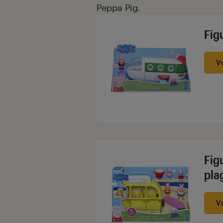
Peppa Pig.
Fig
V
Fig
pla
V