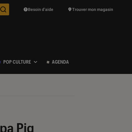
Besoin d’aide
Trouver mon magasin
Des suggestions de produits vont vous être proposées pendant vo
POP CULTURE
AGENDA
pa Pig