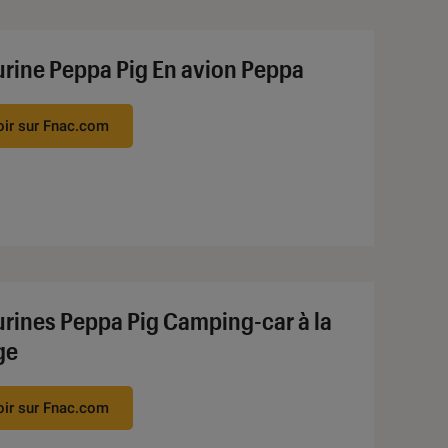
urine Peppa Pig En avion Peppa
oir sur Fnac.com
urines Peppa Pig Camping-car à la
ge
oir sur Fnac.com