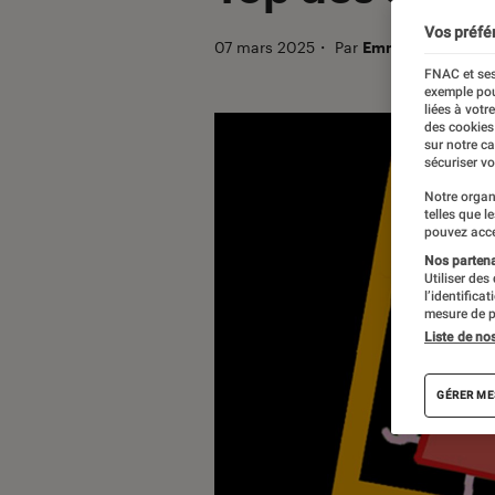
Vos préfé
07 mars 2025
・
Par
Emma G.
FNAC et ses
exemple pou
liées à votr
des cookies
sur notre c
sécuriser vo
Notre organ
telles que l
pouvez acce
Nos partenai
Utiliser des
l’identifica
mesure de p
Liste de no
GÉRER ME