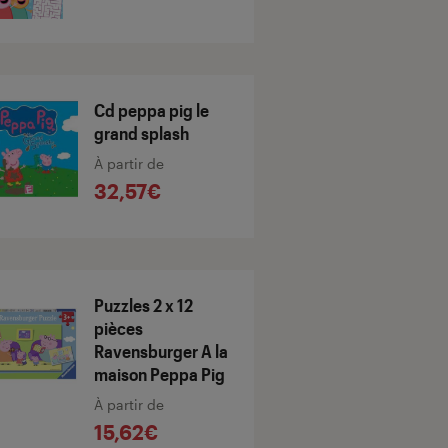
Cd peppa pig le
grand splash
À partir de
32,57€
Puzzles 2 x 12
pièces
Ravensburger A la
maison Peppa Pig
À partir de
15,62€