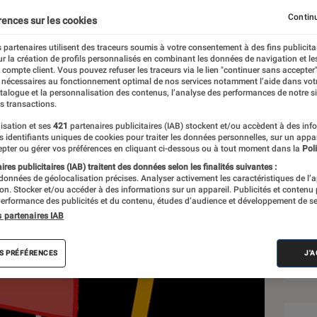
Continu
rences sur les cookies
 partenaires utilisent des traceurs soumis à votre consentement à des fins publicita
r la création de profils personnalisés en combinant les données de navigation et l
e compte client. Vous pouvez refuser les traceurs via le lien "continuer sans accepter"
 nécessaires au fonctionnement optimal de nos services notamment l’aide dans vot
Sél
atalogue et la personnalisation des contenus, l’analyse des performances de notre si
s transactions.
isation et ses
421
partenaires publicitaires (IAB) stockent et/ou accèdent à des inf
es identifiants uniques de cookies pour traiter les données personnelles, sur un appa
pter ou gérer vos préférences en cliquant ci-dessous ou à tout moment dans la
Poli
res publicitaires (IAB) traitent des données selon les finalités suivantes :
 données de géolocalisation précises. Analyser activement les caractéristiques de l’
tion. Stocker et/ou accéder à des informations sur un appareil. Publicités et contenu
erformance des publicités et du contenu, études d’audience et développement de se
s partenaires IAB
S PRÉFÉRENCES
J'