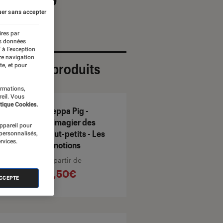
er sans accepter
ires par
es données
 à l’exception
re navigation
ection de produits
te, et pour
ormations,
reil. Vous
tique Cookies.
Peppa Pig -
L'imagier des
appareil pour
tout-petits - Les
 personnalisés,
rvices.
émotions
À partir de
6,50€
ACCEPTE