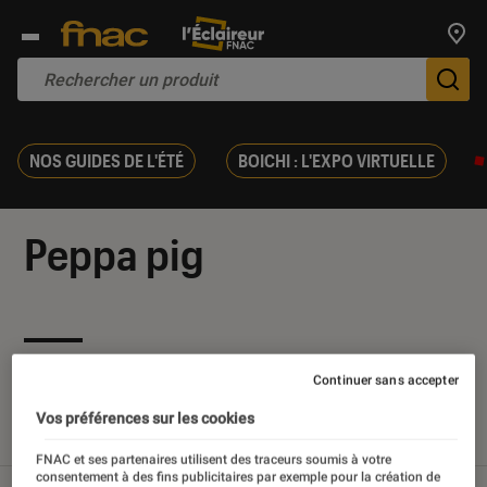
Trouv
De
NOS GUIDES DE L'ÉTÉ
BOICHI : L'EXPO VIRTUELLE
Peppa pig
Nos derniers contenus
Continuer sans accepter
Vos préférences sur les cookies
Tout
Articles
Sélections et guides
FNAC et ses partenaires utilisent des traceurs soumis à votre
consentement à des fins publicitaires par exemple pour la création de