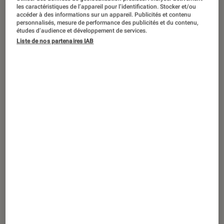
SÉLECTION
les caractéristiques de l’appareil pour l’identification. Stocker et/ou
accéder à des informations sur un appareil. Publicités et contenu
Musique
•
23 mar. 2016
personnalisés, mesure de performance des publicités et du contenu,
études d’audience et développement de services.
Sélection BD : le bon son des bulles
Liste de nos partenaires IAB