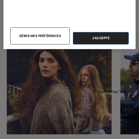
À la une de
VOIR TOUT
l'Éclaireur FNAC
GÉRER MES PRÉFÉRENCES
J'ACCEPTE
l'Éclaireur fnac">