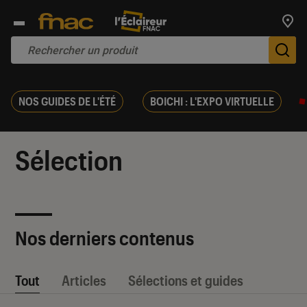
Trouv
De
NOS GUIDES DE L'ÉTÉ
BOICHI : L'EXPO VIRTUELLE
Sélection
Nos derniers contenus
Tout
Articles
Sélections et guides