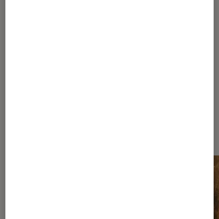
1
...
100
200
250
275
285
290
...
293
294
295
296
297
...
300
...
309
Les plus lus dans Sélection