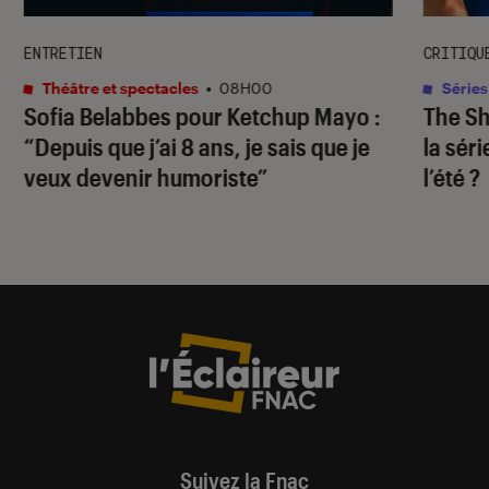
ENTRETIEN
CRITIQU
Théâtre et spectacles
•
08H00
Séries
Sofia Belabbes pour
Ketchup Mayo
:
The S
“Depuis que j’ai 8 ans, je sais que je
la sér
veux devenir humoriste”
l’été ?
Suivez la Fnac