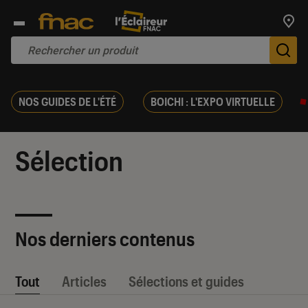
Trouv
De
NOS GUIDES DE L'ÉTÉ
BOICHI : L'EXPO VIRTUELLE
Sélection
Nos derniers contenus
Tout
Articles
Sélections et guides