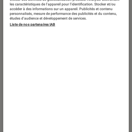
SÉLECTION
les caractéristiques de l’appareil pour l’identification. Stocker et/ou
accéder à des informations sur un appareil. Publicités et contenu
Livres / BD
•
24 mai. 2022
personnalisés, mesure de performance des publicités et du contenu,
Sept romans à mettre sous le sapin
études d’audience et développement de services.
Liste de nos partenaires IAB