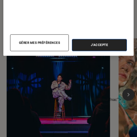
À la une de
VOIR TOUT
l'Éclaireur FNAC
GÉRER MES PRÉFÉRENCES
J'ACCEPTE
l'Éclaireur fnac">