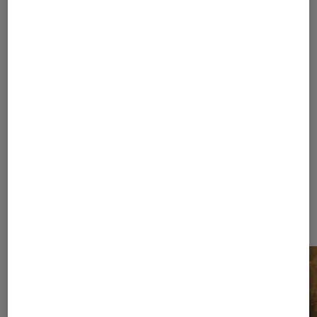
1
...
90
190
240
265
275
280
...
283
284
285
286
287
...
290
...
309
Les plus lus dans Sélection