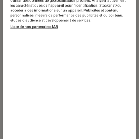
Utiliser des données de géolocalisation précises. Analyser activement
SÉLECTION
les caractéristiques de l’appareil pour l’identification. Stocker et/ou
accéder à des informations sur un appareil. Publicités et contenu
Arts et expositions
•
28 déc. 2022
personnalisés, mesure de performance des publicités et du contenu,
La sélection beaux livres pour les
études d’audience et développement de services.
Liste de nos partenaires IAB
cinéphiles