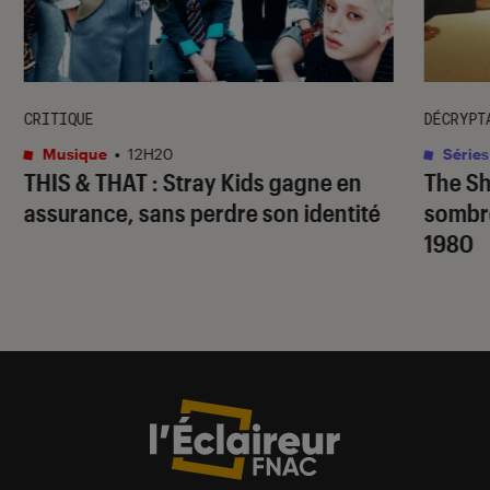
CRITIQUE
DÉCRYPT
Musique
•
12H20
Séries
THIS & THAT
: Stray Kids gagne en
The S
assurance, sans perdre son identité
sombr
1980