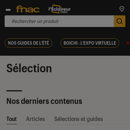
Trouv
De
NOS GUIDES DE L'ÉTÉ
BOICHI : L'EXPO VIRTUELLE
Sélection
Nos derniers contenus
Tout
Articles
Sélections et guides