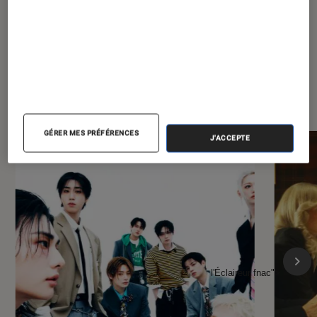
À la une de
VOIR TOUT
l'Éclaireur FNAC
GÉRER MES PRÉFÉRENCES
J'ACCEPTE
l'Éclaireur fnac">