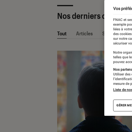
Vos préfé
Nos derniers contenu
FNAC et ses
exemple pou
liées à votr
Tout
Articles
Sélections et
des cookies
sur notre c
sécuriser vo
Notre organ
telles que l
pouvez acce
Nos partenai
Utiliser des
l’identifica
mesure de p
Liste de no
GÉRER ME