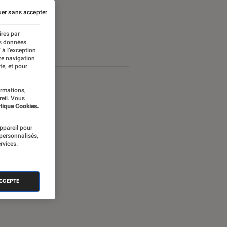
er sans accepter
ires par
es données
 à l’exception
re navigation
te, et pour
ormations,
reil. Vous
tique Cookies.
appareil pour
 personnalisés,
rvices.
ACCEPTE