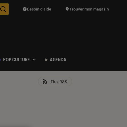
Besoin d’aide
Trouver mon magasin
Des suggestions de produits vont vous être proposées pendant vo
POP CULTURE
AGENDA
Flux RSS