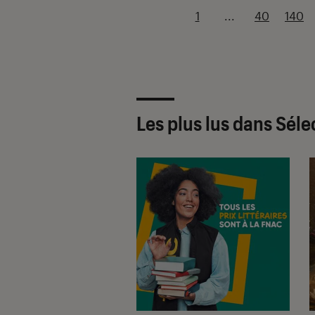
1
...
40
140
Les plus lus dans Séle