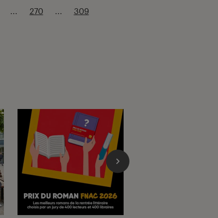
...
270
...
309