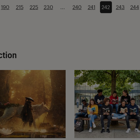
190
215
225
230
...
240
241
242
243
244
ction