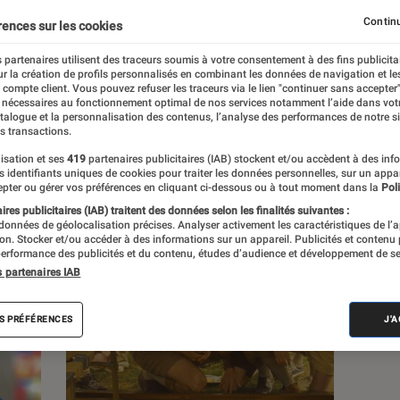
Continu
rences sur les cookies
s
 partenaires utilisent des traceurs soumis à votre consentement à des fins publicita
r la création de profils personnalisés en combinant les données de navigation et l
e compte client. Vous pouvez refuser les traceurs via le lien "continuer sans accepter"
 guides
 nécessaires au fonctionnement optimal de nos services notamment l’aide dans vot
atalogue et la personnalisation des contenus, l’analyse des performances de notre si
s transactions.
isation et ses
419
partenaires publicitaires (IAB) stockent et/ou accèdent à des inf
es identifiants uniques de cookies pour traiter les données personnelles, sur un appa
pter ou gérer vos préférences en cliquant ci-dessous ou à tout moment dans la
Poli
res publicitaires (IAB) traitent des données selon les finalités suivantes :
 données de géolocalisation précises. Analyser activement les caractéristiques de l’
tion. Stocker et/ou accéder à des informations sur un appareil. Publicités et contenu
erformance des publicités et du contenu, études d’audience et développement de se
s partenaires IAB
S PRÉFÉRENCES
J'