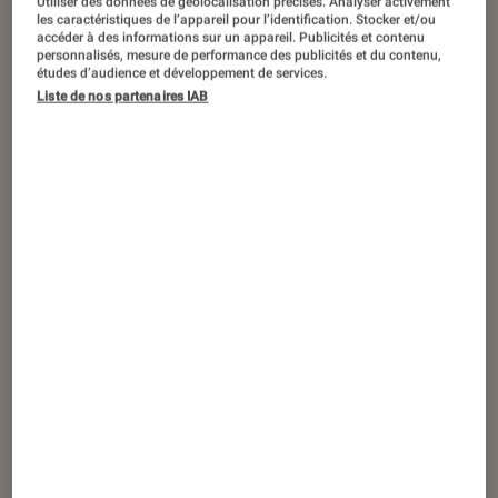
Utiliser des données de géolocalisation précises. Analyser activement
les caractéristiques de l’appareil pour l’identification. Stocker et/ou
accéder à des informations sur un appareil. Publicités et contenu
personnalisés, mesure de performance des publicités et du contenu,
études d’audience et développement de services.
Liste de nos partenaires IAB
GUIDE
Mangas
•
02 mar. 2012
Le grand retour du Great Teacher
Onizuka !