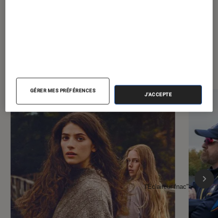
À la une de
VOIR TOUT
l'Éclaireur FNAC
GÉRER MES PRÉFÉRENCES
J'ACCEPTE
l'Éclaireur fnac">