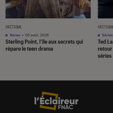
CRITIQUE
CRITIQU
Séries
•
05 août. 2026
Séries
Sterling Point
, l’île aux secrets qui
Ted L
répare le teen drama
retour
séries