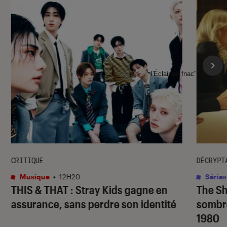
l'Éclaireur fnac">
CRITIQUE
DÉCRYPT
Musique
•
12H20
Séries
THIS & THAT
: Stray Kids gagne en
The S
assurance, sans perdre son identité
sombr
1980