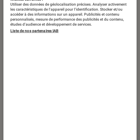
Utiliser des données de géolocalisation précises. Analyser activement
les caractéristiques de l’appareil pour l’identification. Stocker et/ou
accéder à des informations sur un appareil. Publicités et contenu
personnalisés, mesure de performance des publicités et du contenu,
études d’audience et développement de services.
Liste de nos partenaires IAB
ACTU
Application
•
01 fév. 2024
Une fois n’est pas coutume, Microsoft
prend de grandes libertés avec Edge
pour vos données personnelles