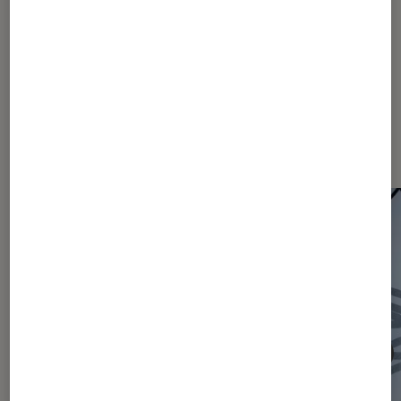
880
1280
2080
...
2463
Les plus lus dans Actu