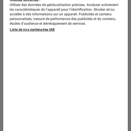
finalités suivantes :
Utiliser des données de géolocalisation précises. Analyser activement
les caractéristiques de l’appareil pour l’identification. Stocker et/ou
accéder à des informations sur un appareil. Publicités et contenu
personnalisés, mesure de performance des publicités et du contenu,
études d’audience et développement de services.
Liste de nos partenaires IAB
ACTU
Théâtre et spectacles
•
13 déc. 2024
Sylvie Vartan, IA et danse : à quoi
s’attendre pour la cérémonie Miss
France 2025 ?