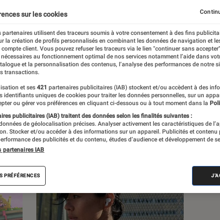
, à la pop culture, à la culture numérique et
Continu
rences sur les cookies
 partenaires utilisent des traceurs soumis à votre consentement à des fins publicita
r la création de profils personnalisés en combinant les données de navigation et l
e compte client. Vous pouvez refuser les traceurs via le lien "continuer sans accepter"
 nécessaires au fonctionnement optimal de nos services notamment l’aide dans vot
atalogue et la personnalisation des contenus, l’analyse des performances de notre si
s transactions.
s
isation et ses
421
partenaires publicitaires (IAB) stockent et/ou accèdent à des inf
es identifiants uniques de cookies pour traiter les données personnelles, sur un appa
pter ou gérer vos préférences en cliquant ci-dessous ou à tout moment dans la
Poli
res publicitaires (IAB) traitent des données selon les finalités suivantes :
 guides
Tests
 données de géolocalisation précises. Analyser activement les caractéristiques de l’
tion. Stocker et/ou accéder à des informations sur un appareil. Publicités et contenu
erformance des publicités et du contenu, études d’audience et développement de se
s partenaires IAB
S PRÉFÉRENCES
J'