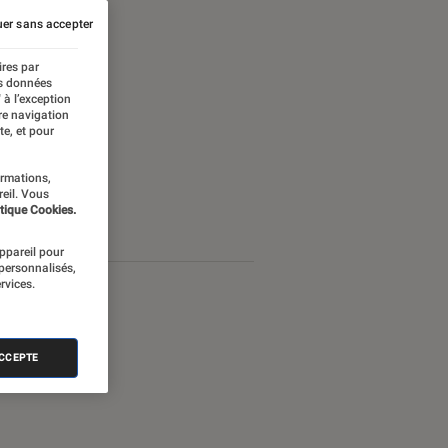
er sans accepter
ires par
es données
 à l’exception
re navigation
te, et pour
ormations,
reil. Vous
tique Cookies.
appareil pour
 personnalisés,
rvices.
ACCEPTE