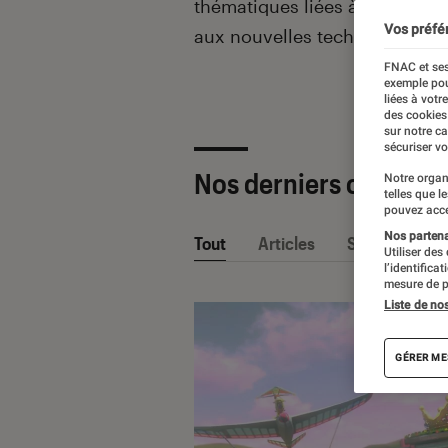
thématiques liées
à la culture
Vos préfé
aux nouvelles technologies.
FNAC et ses
exemple pou
liées à votr
des cookies
sur notre c
sécuriser vo
Nos derniers contenu
Notre organ
telles que l
pouvez acce
Nos partenai
Tout
Articles
Sélections et
Utiliser des
l’identifica
mesure de p
Liste de no
GÉRER ME