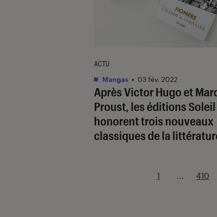
ACTU
Mangas
•
03 fév. 2022
Après Victor Hugo et Mar
Proust, les éditions Soleil
honorent trois nouveaux
classiques de la littératur
1
...
410