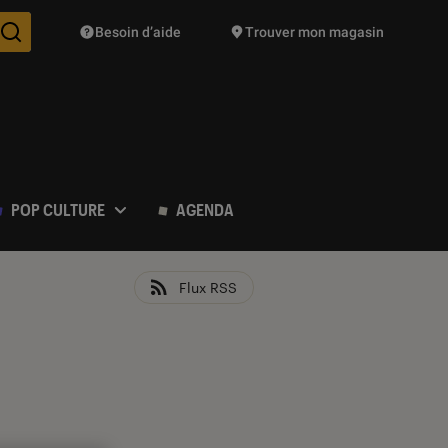
Besoin d’aide
Trouver mon magasin
Des suggestions de produits vont vous être proposées pendant vo
POP CULTURE
AGENDA
Flux RSS