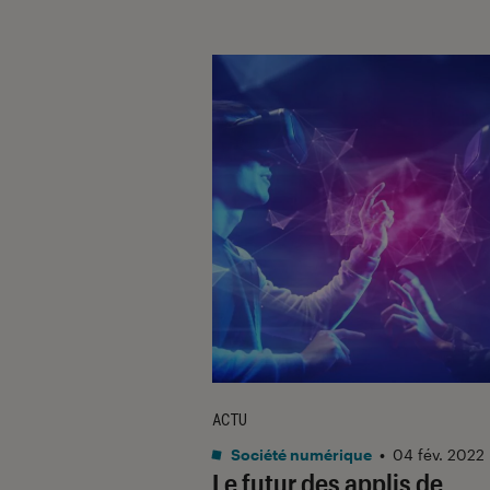
ACTU
Société numérique
•
04 fév. 2022
Le futur des applis de