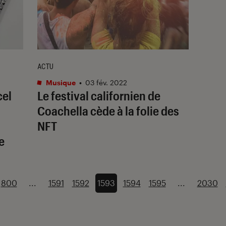
ACTU
Musique
•
03 fév. 2022
cel
Le festival californien de
Coachella cède à la folie des
NFT
e
800
...
1591
1592
1593
1594
1595
...
2030