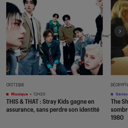
l'Éclaireur fnac">
CRITIQUE
DÉCRYPT
Musique
•
12H20
Séries
THIS & THAT
: Stray Kids gagne en
The S
assurance, sans perdre son identité
sombr
1980