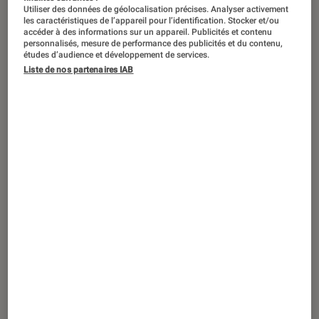
Utiliser des données de géolocalisation précises. Analyser activement
les caractéristiques de l’appareil pour l’identification. Stocker et/ou
accéder à des informations sur un appareil. Publicités et contenu
personnalisés, mesure de performance des publicités et du contenu,
études d’audience et développement de services.
Liste de nos partenaires IAB
ACTU
Acessoires vidéo
•
28 oct. 2019
Nvidia Shield TV et Shield TV Pro 2019 :
deux formats et de l’upscaling 4K