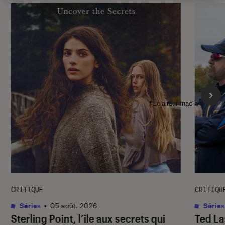
l'Éclaireur fnac">
CRITIQUE
CRITIQU
Séries
•
05 août. 2026
Séries
Sterling Point
, l’île aux secrets qui
Ted L