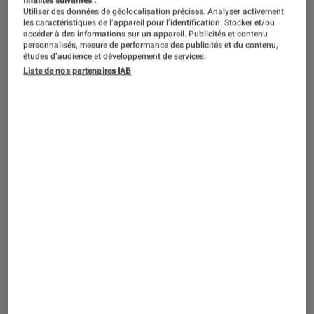
finalités suivantes :
Utiliser des données de géolocalisation précises. Analyser activement
les caractéristiques de l’appareil pour l’identification. Stocker et/ou
accéder à des informations sur un appareil. Publicités et contenu
personnalisés, mesure de performance des publicités et du contenu,
études d’audience et développement de services.
Liste de nos partenaires IAB
ACTU
Société numérique
•
06 juin 2022
La toute première oreille imprimée en 3D
a été greffée sur une femme